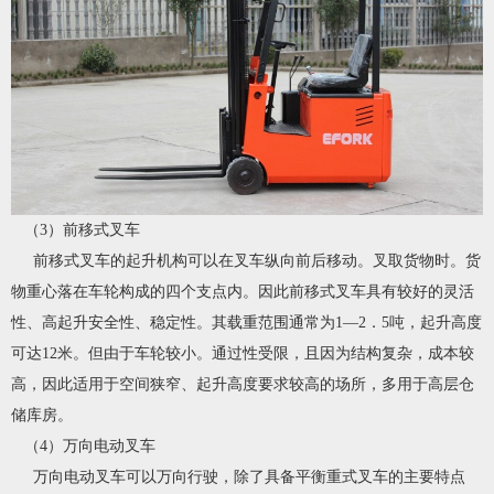
（3）前移式叉车
前移式叉车的起升机构可以在叉车纵向前后移动。叉取货物时。货
物重心落在车轮构成的四个支点内。因此前移式叉车具有较好的灵活
性、高起升安全性、稳定性。其载重范围通常为1—2．5吨，起升高度
可达12米。但由于车轮较小。通过性受限，且因为结构复杂，成本较
高，因此适用于空间狭窄、起升高度要求较高的场所，多用于高层仓
储库房。
（4）万向电动叉车
万向电动叉车可以万向行驶，除了具备平衡重式叉车的主要特点