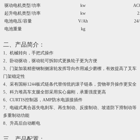
驱动电机类型/功率
kw
AC0
起升电机类型/功率
kw
2
电池电压/容量
V/Ah
24/
电池重量
kg
二、产品简介：
1、
机械转向，手把式操作
2、卧动驱动，驱动轮可拆卸式更换轮子更为方便
3、门架加装精密钢制侧滚轮发挥导向作用减少磨檫，有效提高了叉车
门架稳定性
4、采有国标
1244板式链条代替传统的滚子链条，货物举升操作更安全
5、科力堆高车支腿全部采用实心扁刚，承重强度更高
6、
CURTIS控制器，AMP防水电源接插件
7、电磁式离合器失电刹车、再生制动、反接制动、坡道防下滑制动等
多重制动功能
8、升高后自动断电
三、产品配置：