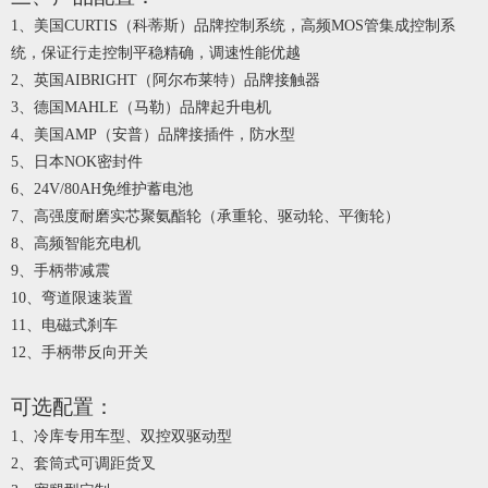
1、美国CURTIS（科蒂斯）品牌控制系统
，高频MOS管集成控制系
统，保证行走控制平稳精确，调速性能优越
2
、英国AIBRIGHT（阿尔布莱特）品牌接触器
3
、德国MAHLE（马勒）品牌起升电机
4
、美国AMP（安普）品牌接插件
，防水型
5
、日本NOK密封件
6
、
24
V/
8
0AH免维护蓄电池
7
、高强度耐磨实芯聚氨酯轮（承重轮、驱动轮、平衡轮）
8
、
高频
智能充电机
9
、手柄带减震
1
0
、弯道限速装置
1
1
、电磁式刹车
1
2
、手柄带反向开关
可选配置：
1、
冷库专用车型、双控双驱动型
2、套筒式可调距货叉