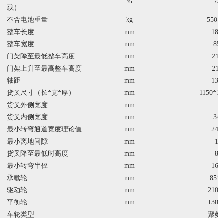
%
7
载）
不含电池重量
kg
550
整车长度
mm
18
整车宽度
mm
8
门架降至最低整车高度
mm
21
门架上升至最高整车高度
mm
21
轴距
mm
13
货叉尺寸（长*宽*厚）
mm
1150*
货叉外侧宽度
mm
货叉内侧宽度
mm
3
最小转弯通道宽度理论值
mm
24
最小离地间隙
mm
1
货叉降至最低时高度
mm
8
最小转弯半径
mm
16
承载轮
mm
85
驱动轮
mm
210
平衡轮
mm
130
车轮类型
聚