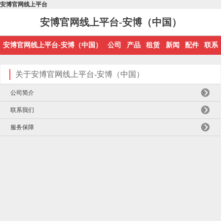
安博官网线上平台
安博官网线上平台-安博（中国）
安博官网线上平台-安博（中国）
公司
产品
租赁
新闻
配件
联系
关于安博官网线上平台-安博（中国）
公司简介
联系我们
服务保障