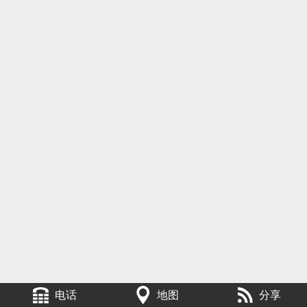
电话
地图
分享