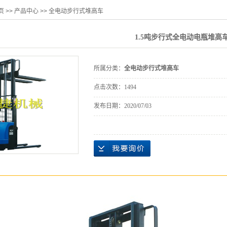
页
>>
产品中心
>>
全电动步行式堆高车
1.5吨步行式全电动电瓶堆高
所属分类：
全电动步行式堆高车
点击次数：
1494
发布日期：
2020/07/03