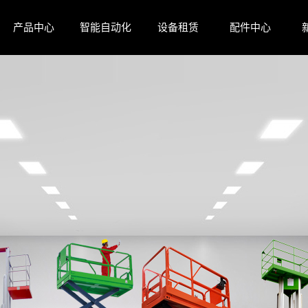
产品中心
智能自动化
设备租赁
配件中心