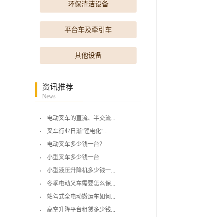
环保清洁设备
平台车及牵引车
其他设备
资讯推荐
News
电动叉车的直流、半交流...
叉车行业日渐“锂电化”...
电动叉车多少钱一台？
小型叉车多少钱一台
小型液压升降机多少钱一...
冬季电动叉车需要怎么保...
站驾式全电动搬运车如何...
高空升降平台租赁多少钱...