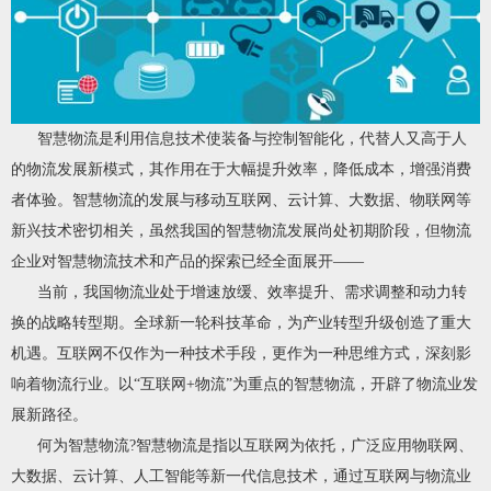
智慧物流是利用信息技术使装备与控制智能化，代替人又高于人
的物流发展新模式，其作用在于大幅提升效率，降低成本，增强消费
者体验。智慧物流的发展与移动互联网、云计算、大数据、物联网等
新兴技术密切相关，虽然我国的智慧物流发展尚处初期阶段，但物流
企业对智慧物流技术和产品的探索已经全面展开——
当前，我国物流业处于增速放缓、效率提升、需求调整和动力转
换的战略转型期。全球新一轮科技革命，为产业转型升级创造了重大
机遇。互联网不仅作为一种技术手段，更作为一种思维方式，深刻影
响着物流行业。以“互联网+物流”为重点的智慧物流，开辟了物流业发
展新路径。
何为智慧物流?智慧物流是指以互联网为依托，广泛应用物联网、
大数据、云计算、人工智能等新一代信息技术，通过互联网与物流业