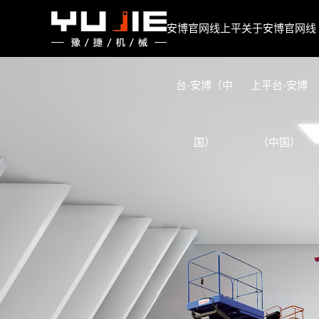
安博官网线上平台
安博官网线上平
关于安博官网线
台-安博（中
上平台-安博
国）
（中国）