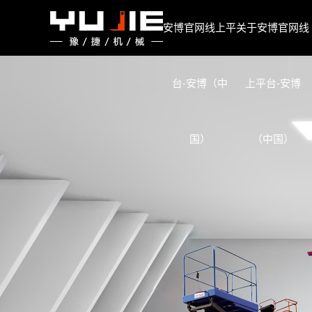
安博官网线上平台
安博官网线上平
关于安博官网线
台-安博（中
上平台-安博
国）
（中国）