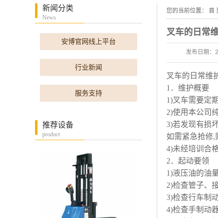
新闻分类
您的当前位置：
首 
News
叉车的日常
安博官网线上平台
发布日期：
行业新闻
叉车的日常维
1．维护概要
服务支持
1)叉车需要
2)使用本公
3)若发现有
推荐设备
product
如需紧急抢修
4)未经培训合
2．起动要领
1)液压油的
2)检查管子、
3)检查行车制
4)检查手制动