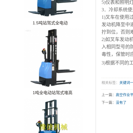
5)仪表和照
3．冷却系统
1)叉车在使
1.5吨站驾式全电动
发动机降至中
拧到位，否则
2)如叉车发动
入相同型号的
毒性，保管时
3)根据不同的
相关标签：
关键词
1吨全电动站驾式堆高
上一篇：
高空作业
下一篇：
没有了