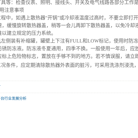
明灯具等：检查仪表、照明、接线头、开关及电气线路各部分工作
使用注意事项
用过程中，如遇上散热器“开锅”或冷却液温度过高时，不要立即打
速，缓慢旋转散热器盖，稍等一会儿再卸下散热器盖，以免冷却
难以建立规定的压力系统。
机左侧装有补缩罐，罐壁上下注有FULL和LOW标记，使用时
防锈防冻液。防冻液冬夏通用，四季不换。一般使用一年后，应
应标上危险物标志，置放在手够不到的地方。若不慎误服，请立
工况条件，应定期清除散热器外表面的脏污，可采用洗涤剂浸洗，也可
一
平台行业发展分析