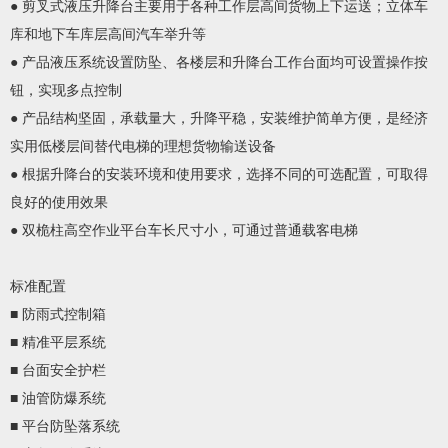
● 剪叉式液压升降台主要用于各种工作层高间货物上下运送；立体车
库和地下车库层高间汽车举升等
● 产品液压系统设置防坠、各楼层和升降台工作台面均可设置操作按
钮，实现多点控制
● 产品结构坚固，承载量大，升降平稳，安装维护简单方便，是经济
实用低楼层间替代电梯的理想货物输送设备
● 根据升降台的安装环境和使用要求，选择不同的可选配置，可取得
良好的使用效果
● 双桅柱高空作业平台车长尺寸小，可通过普通载客电梯
标准配置
■ 防雨式控制箱
■ 精准平层系统
■ 台面安全护栏
■ 油管防爆系统
■ 平台防坠落系统