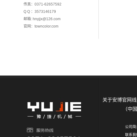
传真：0371-62657592
Q Q ：3573146179
邮箱: hnyjjx@126.com
官网：
towncolor.com
1吨全电动堆高车经济
关于安博官网线
2吨半电动堆高车
（中
公司简
联系我