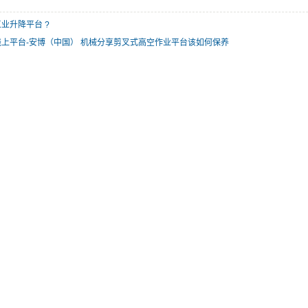
业升降平台 ?
上平台-安博（中国） 机械分享剪叉式高空作业平台该如何保养