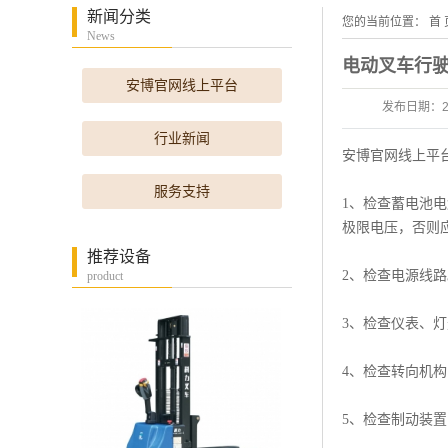
新闻分类
您的当前位置：
首 
News
电动叉车行
安博官网线上平台
发布日期：
行业新闻
安博官网线上平
服务支持
1、检查蓄电池电
极限电压，否则
推荐设备
2、检查电源线
product
3、检查仪表、
4、检查转向机
5、检查制动装