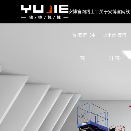
安博官网线上平台
安博官网线上平
关于安博官网线
台-安博（中
上平台-安博
国）
（中国）