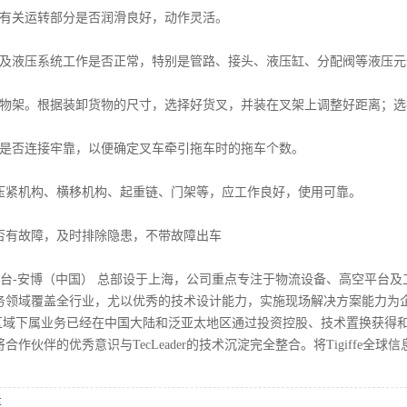
及有关运转部分是否润滑良好，动作灵活。
分及液压系统工作是否正常，特别是管路、接头、液压缸、分配阀等液压
挡物架。根据装卸货物的尺寸，选择好货叉，并装在叉架上调整好距离；
等是否连接牢靠，以便确定叉车牵引拖车时的拖车个数。
、压紧机构、横移机构、起重链、门架等，应工作良好，使用可靠。
是否有故障，及时排除隐患，不带故障出车
台-安博（中国） 总部设于上海，公司重点专注于物流设备、高空平台及工
务领域覆盖全行业，尤以优秀的技术设计能力，实施现场解决方案能力为企
中国区域下属业务已经在中国大陆和泛亚太地区通过投资控股、技术置换获
合作伙伴的优秀意识与TecLeader的技术沉淀完全整合。将Tigiffe
车