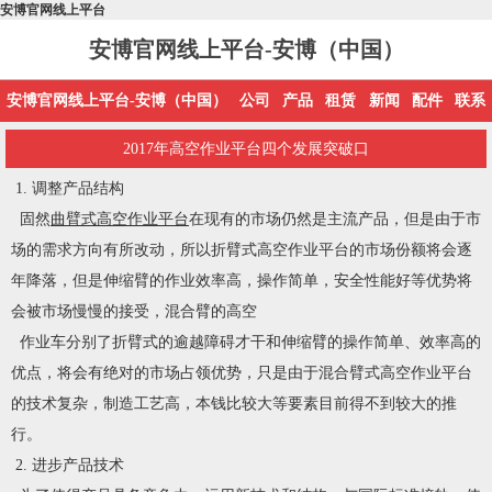
安博官网线上平台
安博官网线上平台-安博（中国）
安博官网线上平台-安博（中国）
公司
产品
租赁
新闻
配件
联系
2017年高空作业平台四个发展突破口
1. 调整产品结构
固然
曲臂式高空作业平台
在现有的市场仍然是主流产品，但是由于市
场的需求方向有所改动，所以折臂式高空作业平台的市场份额将会逐
年降落，但是伸缩臂的作业效率高，操作简单，安全性能好等优势将
会被市场慢慢的接受，混合臂的高空
作业车分别了折臂式的逾越障碍才干和伸缩臂的操作简单、效率高的
优点，将会有绝对的市场占领优势，只是由于混合臂式高空作业平台
的技术复杂，制造工艺高，本钱比较大等要素目前得不到较大的推
行。
2. 进步产品技术