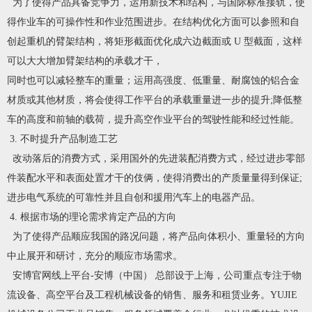
为了使得产品具备竞争力，运用新技术和结构，与国际标准接轨，使
得作业车的可操作性和作业范围进步。在结构优化方面可以参照和自
创起重机的臂架结构，将矩形截面优化成六边截面或 U 型截面，这样
可以大大增加臂架结构的承载才干，
同时也可以减轻整车的重量；运用高强度、低重量、耐腐蚀的铝合金
材质或其他材质，将会使得工作平台的承载重量进一步的提升;降低整
车的高度和前轴的载荷，提升高空作业平台的驾驶性能和经过性能。
3. 不时提升产品制造工艺
改动落后的消费方式，采用国外的先进装配消费方式，经过进步零部
件装配水平和表面处置才干的伎俩，使得消费出的产质量量得到保证;
进步电气系统的可靠性并且自创和援用汽车上的电器产品。
4. 根据市场的理论需求肯定产品的方向
为了使得产品顺应我国的路况问题，将产品向体积小、重量轻的方向
中止展开和研讨，充分的顺应市场需求。
安博官网线上平台-安博（中国） 总部设于上海，公司重点专注于物
流设备、高空平台及工程机械设备的销售、服务和租赁业务。YUJIE