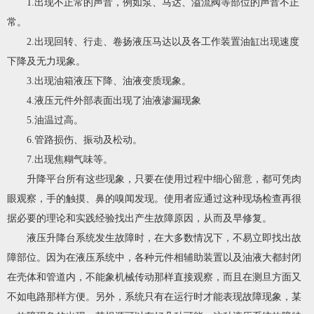
1.出现不正常的声音，例如泵、马达、溢流阀等部位的声音不正
常。
2.出现回转、行走、卷扬液压马达以及各工作装置油缸出现速度
下降及无力现象。
3.出现油箱液压下降、油液变质现象。
4.液压元件外部表面出现了油液渗漏现象
5.油温过高。
6.管路损伤、振动及松动。
7.出现焦糊气味等。
升降平台所有这些现象，只要在使用过程中细心留意，都可凭肉
眼观察，手的触摸、鼻的嗅闻发现。使用者应通过这种现场检查再很
据必要的理论和实践经验找出产生故障原因，从而及早修复。
液压升降台系统发生故障时，在大多数情况下，不易立即找出故
障部位。因为在液压系统中，各种元件相辅助装置以及油液大都封闭
在壳体和管道内，不能象机械传动那样直接观察，而且在测旦方面又
不如电路那样方便。另外，系统只有在运行时才能表现故障现象，某