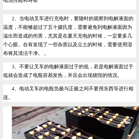
电池性能和寿命
2
、
当电动叉车进行充电时，要随时的观察到电解液面的
温度，不能够超过了五十摄氏度，需要避免到电解液面因为
溢出而造成的伤害，尤其是在夏天充电的时候，一定要多几
个心眼。在有发现了一些杂质以及尘土的时候，需要使用湿
布将其清洁干净。
。
3、不要让叉车的电解液面过于的低，若是电解液面过于
低就会造成了电瓶容易发热，并且会出现烧毁的情况。
4、
电动叉车的电瓶负极与正极之间不要用东西等进行相
连。