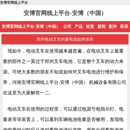
安博官网线上平台
安博官网线上平台-安博（中国）
安博官网线上平台-安博（中国）
公司
产品
租赁
新闻
配件
联系
郑州电动叉车的蓄电池如何保养
现如今，电动叉车在使用越来越普遍，在电动叉车上最重
要的部件之一莫过于郑州叉车电池，它是整个叉车的动力来
源。可绝大多数的朋友不知道如何对叉车电池进行维护和保
养，
河南安博官网线上平台-安博（中国） 机械设备
有限公司
在这里为大家解答一二。
电动叉车在使用的过程里，可以通过电源亏电指示灯、电
量表等等装置上，可以看到车辆电池电量是否够用，发现电
池电量缺少时应从速对蓄电池进行充电，避免出现蓄电池放