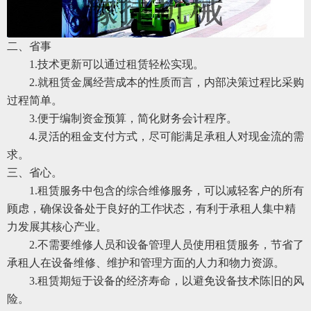
二、省事
1.
技术更新可以通过租赁轻松实现。
2.
就租赁金属经营成本的性质而言，内部决策过程比采购
过程简单。
3.
便于编制资金预算，简化财务会计程序
。
4.
灵活的租金支付方式，尽可能满足承租人对现金流的需
求。
三
、
省心。
1.
租赁服务中包含的综合维修服务，可以减轻客户的所有
顾虑，确保设备处于良好的工作状态
，
有利于承租人集中精
力发展其核心产业。
2.
不需要维修人员和设备管理人员使用租赁服务，节省了
承租人在设备维修、维护和管理方面的人力和物力资源。
3.
租赁期短于设备的经济寿命，以避免设备技术陈旧的风
险。