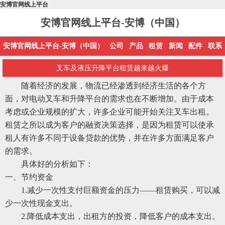
安博官网线上平台
安博官网线上平台-安博（中国）
安博官网线上平台-安博（中国）
公司
产品
租赁
新闻
配件
联系
叉车及液压升降平台租赁越来越火爆
随着经济的发展，物流已经渗透到经济生活的各个方
面，对电动叉车
和升降平台
的需求也在不断增加。由于成本
考虑或企业规模的扩大，许多企业可能开始关注叉车出租。
租赁之所以成为客户的融资决策选择，是因为租赁可以使承
租人有许多不同于设备贷款的优势，并在许多方面满足客户
的需求。
具体好的分析如下：
一、
节约资金
1.
减少一次性支付巨额资金的压力
——租赁购买，可以减
少一次性现金支出。
2.
降低成本支出，出租方的投资，降低客户的成本支出。