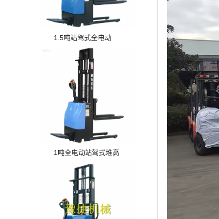
1.5吨站驾式全电动
1吨全电动站驾式堆高