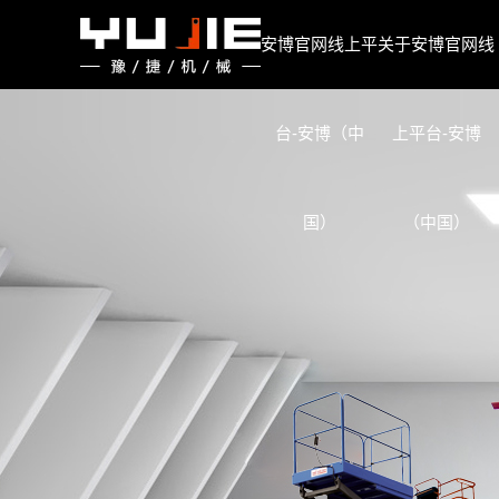
安博官网线上平台
安博官网线上平
关于安博官网线
台-安博（中
上平台-安博
国）
（中国）