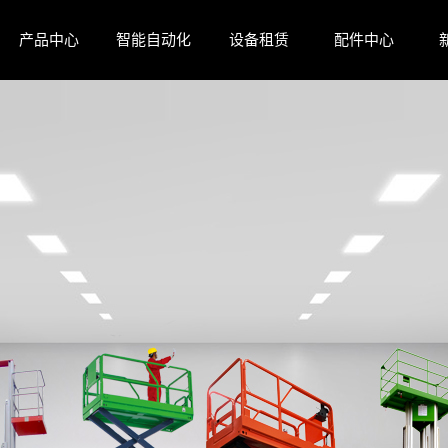
产品中心
智能自动化
设备租赁
配件中心