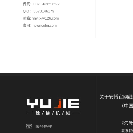
传真：0371-62657592
Q Q ：3573146179
邮箱: hnyjjx@126.com
官网：
towncolor.com
1吨全电动堆高车经济
关于安博官网线
2吨半电动堆高车
（中
公司简
联系我