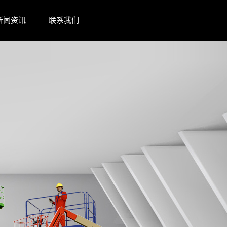
新闻资讯
联系我们