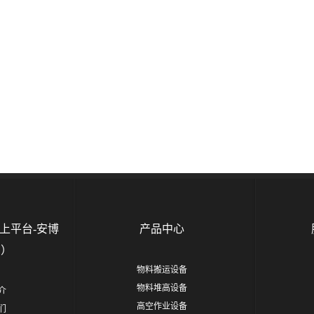
上平台-安博
产品中心
国）
物料搬运设备
物料堆高设备
介
高空作业设备
们