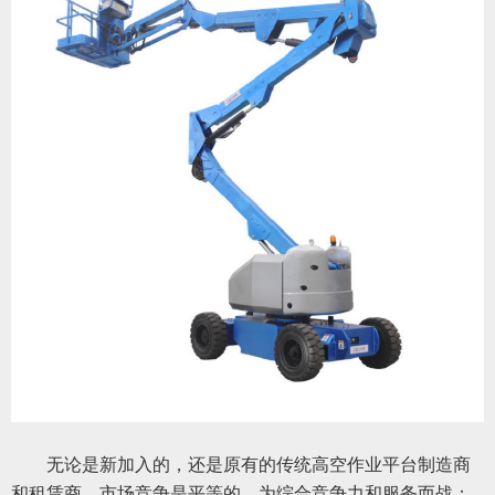
无论是新加入的，还是原有的传统高空作业平台制造商
和租赁商，市场竞争是平等的，为综合竞争力和服务而战；