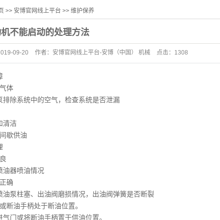
页
>>
安博官网线上平台
>>
维护保养
动机不能启动的处理方法
2019-09-20
作者：
安博官网线上平台-安博（中国） 机械
点击：
1308
障
气体
泵排除系统中的空气，检查系统是否泄漏
和清洁
间歇供油
理
良
喷油器喷油情况
正确
喷油泵柱塞、出油阀磨损情况，出油阀弹簧是否断裂
或断油手柄处于断油位置。
进气门或将断油手柄置于供油位置。