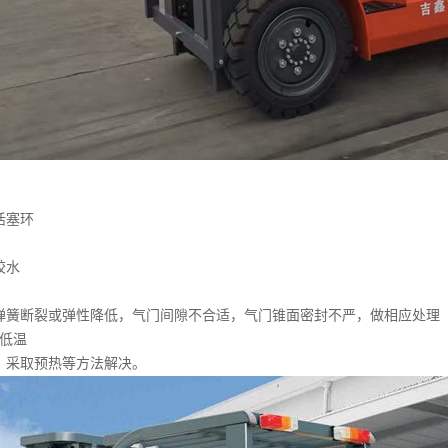
活塞环
胶水
弹簧断裂或弹性降低，气门间隙不合适，气门锥面密封不严，做相应处理
低温
，采取预热等方法解决。