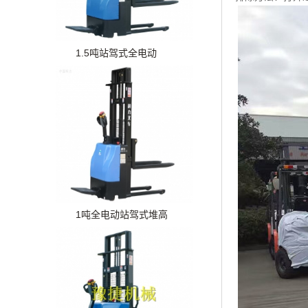
1.5吨站驾式全电动
1吨全电动站驾式堆高