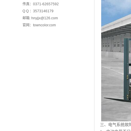
传真：0371-62657592
Q Q ：3573146179
邮箱: hnyjjx@126.com
官网：
towncolor.com
1吨全电动堆高车经济
2吨半电动堆高车
三
、
电气系统故