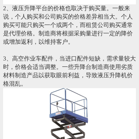
2、液压升降平台的价格也取决于购买量。一般来
说，个人购买和公司购买的价格差异相当大。个人
购买可能只购买一个或两个，而租赁公司购买通常
是代理价格。制造商将根据采购量进行一定的降价
或增加返利，以维持客户。
3、高空作业车配件，当进口配件短缺，需求量较大
时，价格会适当调整。一些升降台制造商使用劣质
材料制造产品以获取眼前利益，导致液压升降机价
格混乱。