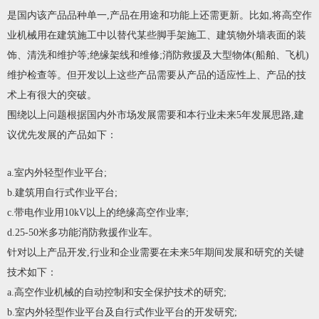
是国内该产品品种单一,产品在用途和功能上还需更新。比如,将高空作
业机械用在建筑施工中以替代某些脚手架施工、建筑物外墙表面的装
饰、清洗和维护等;绝缘架线和维修;消防救援及大型物体(船舶、飞机)
维护检查等。但开发以上这些产品需要从产品的适应性上、产品的技
术上有很大的突破。
围绕以上问题根据国内外市场发展需要和本行业未来5年发展思路,建
议优先发展的产品如下：
a.室内外轻型作业平台;
b.建筑用自行式作业平台;
c.带电作业用10kV以上的绝缘高空作业率;
d.25-50米多功能消防救援作业车。
针对以上产品开发,行业和企业需要在未来5年期间发展和研究的关键
技术如下：
a.高空作业机械的自动控制和安全保护技术的研究;
b.室内外轻型作业平台及自行式作业平台的开发研究;