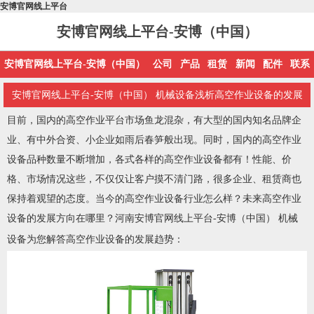
安博官网线上平台
安博官网线上平台-安博（中国）
安博官网线上平台-安博（中国）
公司
产品
租赁
新闻
配件
联系
安博官网线上平台-安博（中国） 机械设备浅析高空作业设备的发展
目前，国内的高空作业平台市场鱼龙混杂，有大型的国内知名品牌企
业、有中外合资、小企业如雨后春笋般出现。同时，国内的高空作业
设备品种数量不断增加，各式各样的高空作业设备都有！性能、价
格、市场情况这些，不仅仅让客户摸不清门路，很多企业、租赁商也
保持着观望的态度。当今的高空作业设备行业怎么样？未来高空作业
设备的发展方向在哪里？河南安博官网线上平台-安博（中国） 机械
设备为您解答
高空作业设备的发展趋势
：