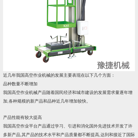
近几年我国高空作业机械的发展主要表现在以下几个方面：
品种数量不断增加
我国高空作业机械产品随着国民经济和城市建设的发展需求量逐年增
加,各种规模的新产品和品种近几年增加较快。
产品性能有较大提高
我国高空作业平台产品通过学习、引进和消化国外先进技术开发了许
多新产品,其产品的技术水平和产品质量都不断提高,达到和接近了国际