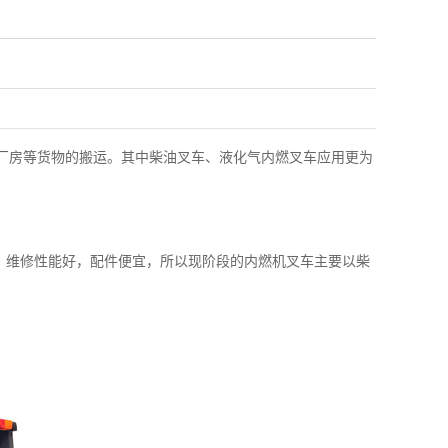
厂房等货物的搬运。其中柴油叉车、液化气内燃叉车应用更为
，维修性能好，配件便宜，所以现阶段的内燃机叉车主要以柴