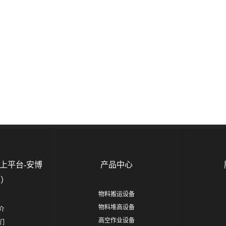
上平台-安博
产品中心
国）
物料搬运设备
物料堆高设备
介
高空作业设备
们