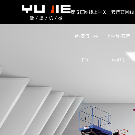
安博官网线上平台
安博官网线上平
关于安博官网线
台-安博（中
上平台-安博
国）
（中国）