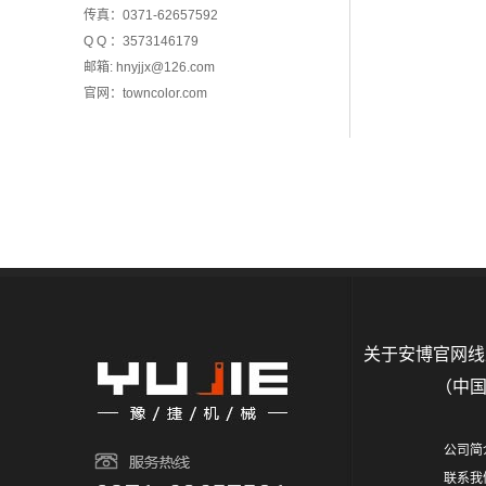
传真：0371-62657592
Q Q ：3573146179
邮箱: hnyjjx@126.com
官网：
towncolor.com
1吨全电动堆高车经济
关于安博官网线
2吨半电动堆高车
（中
公司简
联系我