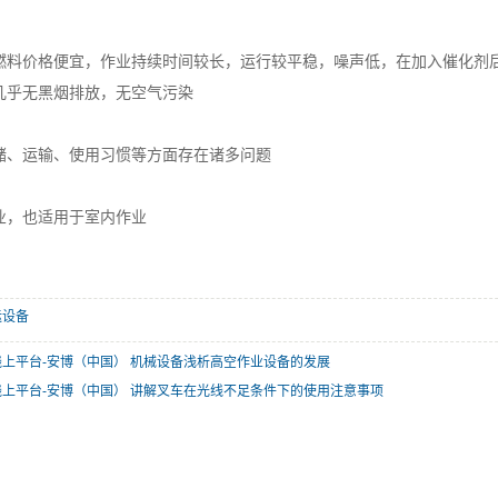
燃料价格便宜，作业持续时间较长，运行较平稳，噪声低，在加入催化剂
几乎无黑烟排放，无空气污染
储、运输、使用习惯等方面存在诸多问题
业，也适用于室内作业
运设备
上平台-安博（中国） 机械设备浅析高空作业设备的发展
上平台-安博（中国） 讲解叉车在光线不足条件下的使用注意事项