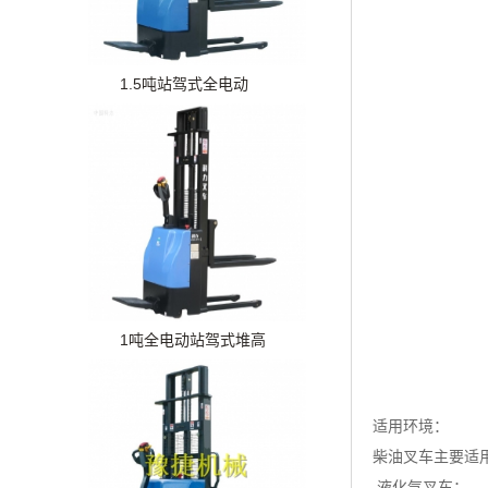
1.5吨站驾式全电动
1吨全电动站驾式堆高
适用环境：
柴油叉车主要适
液化气叉车：