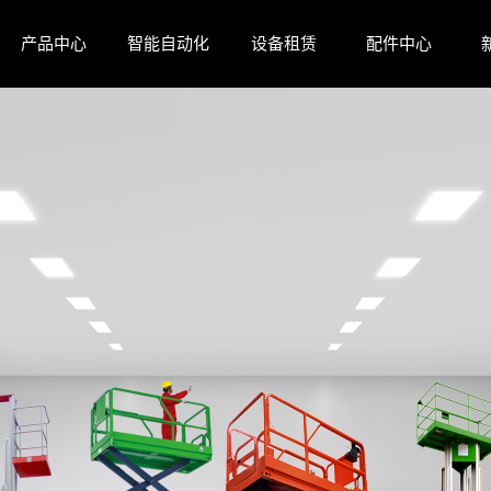
产品中心
智能自动化
设备租赁
配件中心