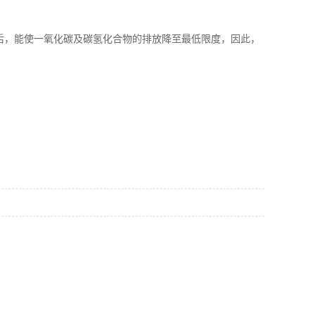
后，能使一氧化碳及碳氢化合物的排放降至最低限度，因此，