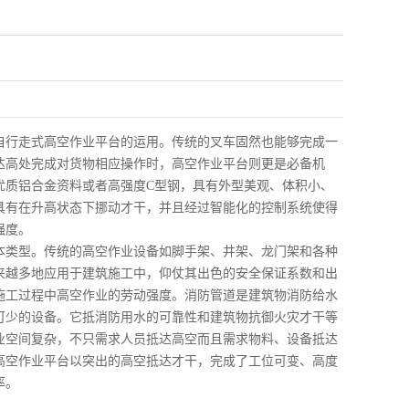
自行走式高空作业平台的运用。传统的叉车固然也能够完成一
达高处完成对货物相应操作时，高空作业平台则更是必备机
优质铝合金资料或者高强度C型钢，具有外型美观、体积小、
具有在升高状态下挪动才干，并且经过智能化的控制系统使得
强度。
本类型。传统的高空作业设备如脚手架、井架、龙门架和各种
来越多地应用于建筑施工中，仰仗其出色的安全保证系数和出
施工过程中高空作业的劳动强度。消防管道是建筑物消防给水
可少的设备。它抵消防用水的可靠性和建筑物抗御火灾才干等
业空间复杂，不只需求人员抵达高空而且需求物料、设备抵达
高空作业平台以突出的高空抵达才干，完成了工位可变、高度
率。