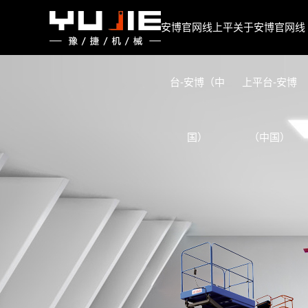
安博官网线上平台
安博官网线上平
关于安博官网线
台-安博（中
上平台-安博
国）
（中国）