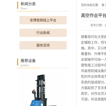
新闻分类
您的当前位置：
首 
News
高空作业平
安博官网线上平台
发布日期：
行业新闻
随着现代化大型
定辅助工作，但
服务支持
械。其中，又以
重量轻、升降平
全部操作可由一
推荐设备
建筑施工过程中
product
吊装用机械设备
色的作业效率成
系统的组成部分
方面起到了至关
高空，对作业灵
可调，并且搭载