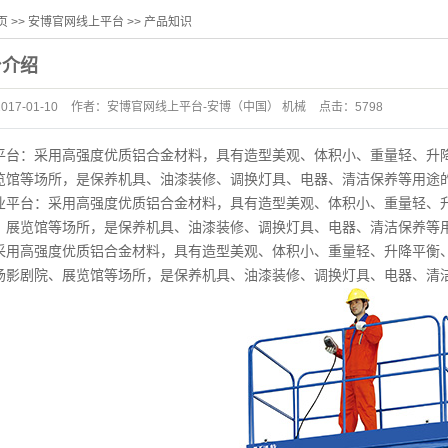
页
>>
安博官网线上平台
>>
产品知识
台介绍
2017-01-10
作者：
安博官网线上平台-安博（中国） 机械
点击：
5798
平台：采用高强度优质铝合金材料，具有造型美观、体积小、重量轻、升
览馆等场所，是保养机具、油漆装修、调换灯具、电器、清洁保养等用途
业平台：采用高强度优质铝合金材料，具有造型美观、体积小、重量轻、
、展览馆等场所，是保养机具、油漆装修、调换灯具、电器、清洁保养等
采用高强度优质铝合金材料，具有造型美观、体积小、重量轻、升降平衡
场影剧院、展览馆等场所，是保养机具、油漆装修、调换灯具、电器、清