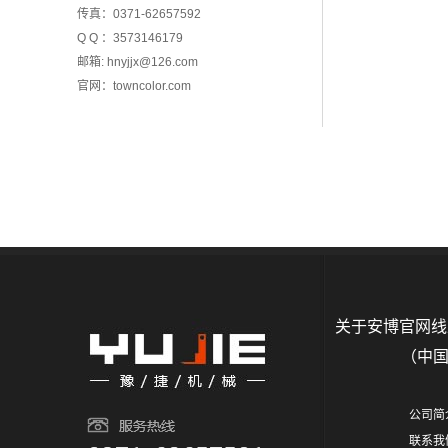
传真：0371-62657592
Q Q ：3573146179
邮箱: hnyjjx@126.com
官网：
towncolor.com
1吨全电动堆高车经济
关于安博官网线
2吨半电动堆高车
（中
公司简
联系我