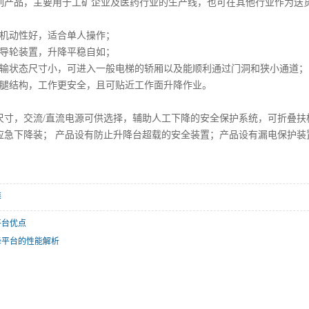
列产品，主要用于工矿企业及医药行业的生产线，也可在其他行业作为送
，机动性好，适合单人操作；
间导轮装置，升降平稳自如；
运输状态尺寸小，可进入一般电梯的轿厢以及能顺利通过门洞和狭小通道；
支腿结构，工作更安全，且可贴近工作面升降作业。
尺寸，交流/直流电源可供选择，辅助人工下降的安全保护系统，可折叠扶
应急下降装； 产品设有防止升降台超载的安全装置；产品设有漏电保护装
类
平台优点
降平台的性能解析