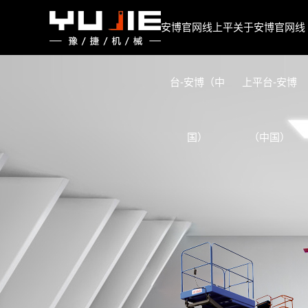
安博官网线上平台
安博官网线上平
关于安博官网线
台-安博（中
上平台-安博
国）
（中国）