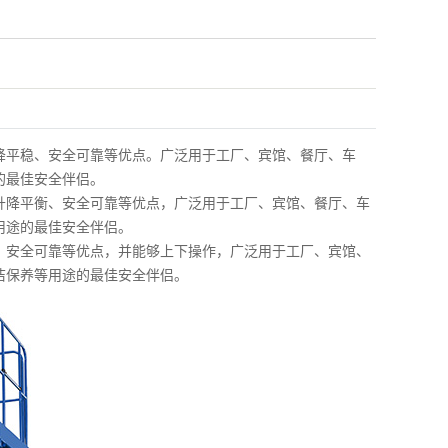
降平稳、安全可靠等优点。广泛用于工厂、宾馆、餐厅、车
的最佳安全伴侣。
升降平衡、安全可靠等优点，广泛用于工厂、宾馆、餐厅、车
用途的最佳安全伴侣。
、安全可靠等优点，并能够上下操作，广泛用于工厂、宾馆、
洁保养等用途的最佳安全伴侣。