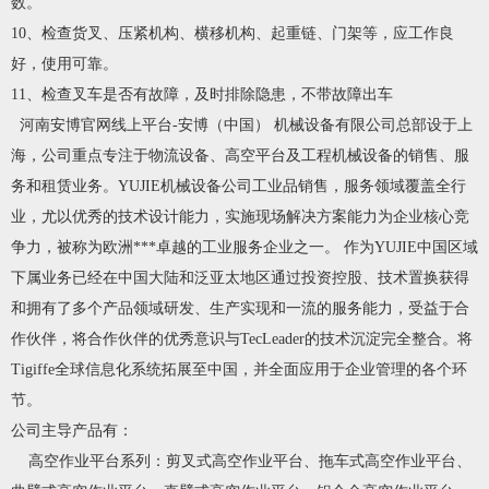
数。
10、检查货叉、压紧机构、横移机构、起重链、门架等，应工作良
好，使用可靠。
11、检查叉车是否有故障，及时排除隐患，不带故障出车
河南
安博官网线上平台-安博（中国） 机械
设备有限公司总部设于上
海，公司重点专注于物流设备、高空平台及工程机械设备的销售、服
务和租赁业务。YUJIE机械设备公司工业品销售，服务领域覆盖全行
业，尤以优秀的技术设计能力，实施现场解决方案能力为企业核心竞
争力，被称为欧洲***卓越的工业服务企业之一。 作为YUJIE中国区域
下属业务已经在中国大陆和泛亚太地区通过投资控股、技术置换获得
和拥有了多个产品领域研发、生产实现和一流的服务能力，受益于合
作伙伴，将合作伙伴的优秀意识与TecLeader的技术沉淀完全整合。将
Tigiffe全球信息化系统拓展至中国，并全面应用于企业管理的各个环
节。
公司主导产品有：
高空作业平台
系列：剪叉式高空作业平台、拖车式高空作业平台、