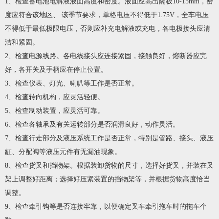
1、检查蓄电池电解液液面高度和密度。液面应高出隔板10-15mm，密
度应符合该地区、 该季节要求，单格电压不得低于1.75V，全车电压
不得低于最低极限电压，否则应补充电解液或充电，各电极接头应清
洁和紧固。
2、检查电源线路。各电线接头应连接紧固，接触良好，熔断器应完
好，各开关及手柄应在停止位置。
3、检查仪表、灯光、喇叭等工作是否正常。
4、检查转向机构，应灵活轻便。
5、检查制动装置，应灵活可靠。
6、检查各轴承及有关运转部分是否润滑良好，动作灵活。
7、检查行走部分及液压系统工作是否正常，特别是管路、接头、液压
缸、分配阀等液压元件有无漏油现象。
8、检查货叉和挡物架。根据装卸货物的尺寸，选择好货叉，并装在叉
架上调整好距离；选择好压紧装置的挡物架等，并根据货物高度恰当
调整。
9、检查牵引钩等是否连接牢靠，以便确定叉车牵引拖车时的拖车个