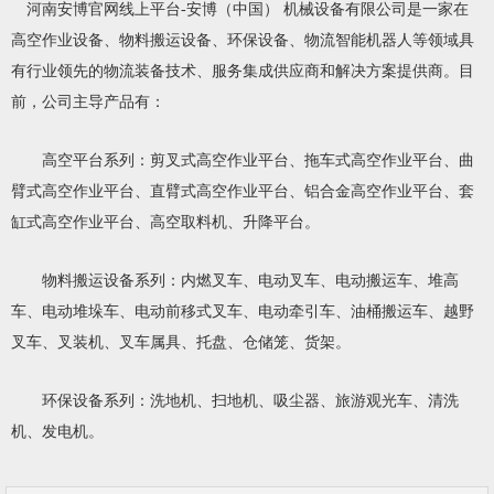
河南
安博官网线上平台-安博（中国） 机械设备
有限公司是一家
在
高空作业设备
、物料搬运设备、环保设备、物流智能机器人等领域具
有行业领先的物流装备技术、服务集成供应商和解决方案提供商。目
前，
公司
主导产品有：
高空平台系列：剪叉式高空作业平台、拖车式高空作业平台、曲
臂式高空作业平台、直臂式高空作业平台、铝合金高空作业平台、套
缸式高空作业平台、高空取料机、升降平台。
物料搬运设备系列：内燃叉车、电动叉车、电动搬运车、堆高
车、
电动堆垛车
、电动前移式叉车、电动牵引车、油桶搬运车、越野
叉车、叉装机、叉车属具、托盘、仓储笼、货架。
环保设备
系列：洗地机、扫地机、吸尘器、旅游观光车、清洗
机、发电机。