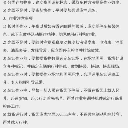
4) 分类存放物资，建立夜间识别标志，采取多种方法提高作业效率。
5) 光线不足时，要密切协作，平时要加强适应性训练。
3、作业注意事项
1) 长时间作业，午夜以后如有昏迷瞌睡的预感，应立即停车短暂休
息，或下车做些活动振作精神，切忌勉强行驶和作业。
2) 光线不足时，要随时注意观察发动机冷却液温度表、电流表、油压
表、油温表等，发现异常，应立即停车检查并排除故障。
3) 装卸作业前，要根据货物数量选定装卸场，在场地周围、货垛处设
立各种标记，并确定车辆的行驶路线，做到快装、快卸、快离现场。
4) 装卸作业时，要根据作业场地和周围环境，合理运用装卸运输工
具，专人指挥引导疏通。
5) 装卸作业中，严禁一切人员在货叉下停留，不得在货叉上载人起
升。起吊货物、起步行走首先鸣号。严禁作业中调整机件或进行保养
检修工作。
6) 载货运行时，货叉应离地面300mm左右，不得紧急制动和急转弯，
严禁载人行驶。