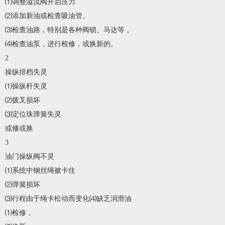
⑴调整溢流阀开启压力
⑵添加新油或检查吸油管。
⑶检查油路，特别是各种阀锁、马达等 。
⑷检查油泵，进行检修，或换新的。
2
操纵排档失灵
⑴操纵杆失灵
⑵拨叉损坏
⑶定位珠弹簧失灵
或修或换
3
油门操纵阀不灵
⑴系统中钢丝绳被卡住
⑵弹簧损坏
⑶行程由于绳卡松动而变化⑷缺乏润滑油
⑴检修 。