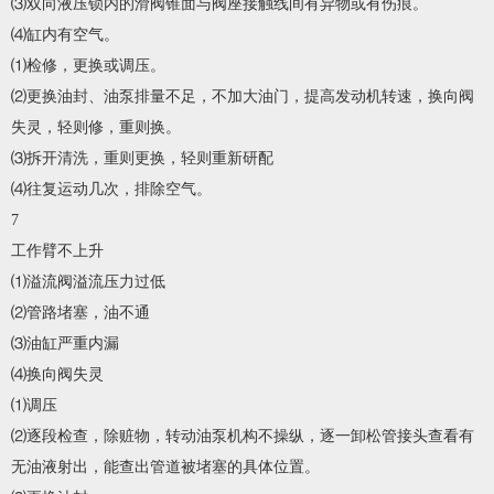
⑶双向液压锁内的滑阀锥面与阀座接触线间有异物或有伤痕。
⑷缸内有空气。
⑴检修，更换或调压。
⑵更换油封、油泵排量不足，不加大油门，提高发动机转速，换向阀
失灵，轻则修，重则换。
⑶拆开清洗，重则更换，轻则重新研配
⑷往复运动几次，排除空气。
7
工作臂不上升
⑴溢流阀溢流压力过低
⑵管路堵塞，油不通
⑶油缸严重内漏
⑷换向阀失灵
⑴调压
⑵逐段检查，除赃物，转动油泵机构不操纵，逐一卸松管接头查看有
无油液射出，能查出管道被堵塞的具体位置。