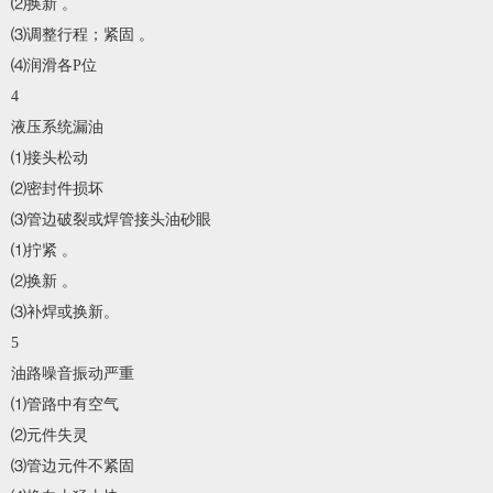
⑵换新 。
⑶调整行程；紧固 。
⑷润滑各P位
4
液压系统漏油
⑴接头松动
⑵密封件损坏
⑶管边破裂或焊管接头油砂眼
⑴拧紧 。
⑵换新 。
⑶补焊或换新。
5
油路噪音振动严重
⑴管路中有空气
⑵元件失灵
⑶管边元件不紧固