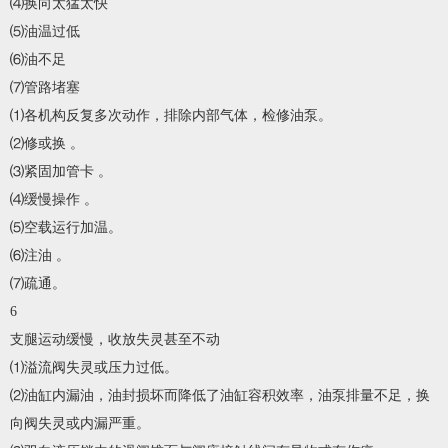
⑷换向太猛太快
⑸油温过低
⑹油不足
⑺管路堵塞
⑴各机构反复多次动作，排除内部气体，检修油泵。
⑵修或换 。
⑶紧固加管卡 。
⑷缓慢操作 。
⑸空载运行加温。
⑹注油 。
⑺疏通。
6
支腿运动缓慢，收放失灵甚至不动
⑴溢流阀失灵或压力过低。
⑵油缸内漏油，油封损坏而降低了油缸容积效率，油泵排量不足，换
向阀失灵或内漏严重。