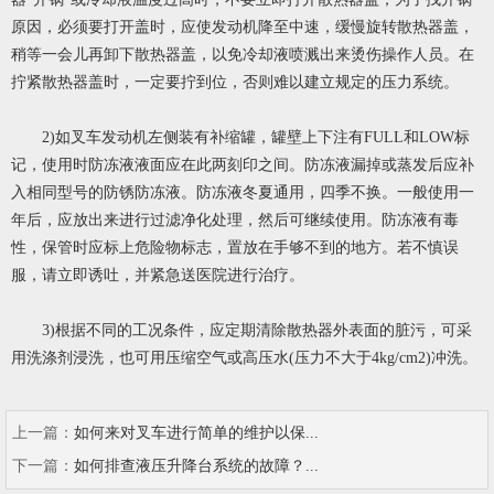
原因，必须要打开盖时，应使发动机降至中速，缓慢旋转散热器盖，
稍等一会儿再卸下散热器盖，以免冷却液喷溅出来烫伤操作人员。在
拧紧散热器盖时，一定要拧到位，否则难以建立规定的压力系统。
2)如叉车发动机左侧装有补缩罐，罐壁上下注有FULL和LOW标
记，使用时防冻液液面应在此两刻印之间。防冻液漏掉或蒸发后应补
入相同型号的防锈防冻液。防冻液冬夏通用，四季不换。一般使用一
年后，应放出来进行过滤净化处理，然后可继续使用。防冻液有毒
性，保管时应标上危险物标志，置放在手够不到的地方。若不慎误
服，请立即诱吐，并紧急送医院进行治疗。
3)根据不同的工况条件，应定期清除散热器外表面的脏污，可采
用洗涤剂浸洗，也可用压缩空气或高压水(压力不大于4kg/cm2)冲洗。
上一篇：
如何来对叉车进行简单的维护以保...
下一篇：
如何排查液压升降台系统的故障？...