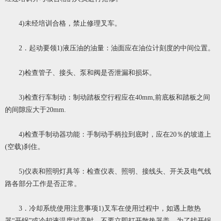
4)未经培训合格，禁止修理叉车。
2．起动要领1)液压油的油量：油面应在油位计刻度的中间位置。
2)检查管子、接头、泵和阀是否泄漏和损坏。
3)检查行车制动：制动踏板空行程应在40mm,前底板和踏板之间
的间隙应大于20mm.
4)检查手制动器功能：手制动手柄拉到底时，应在20％的坡道上
(空载)刹住。
5)仪表和照明灯具等：检查仪表、照明、接线头、开关及电气线
路各部分工作是否正常。
3．冷却系统使用注意事项1)叉车在使用过程中，如遇上散热
器“开锅”或冷却液温度过高时，不要立即打开散热器盖，为了找开锅