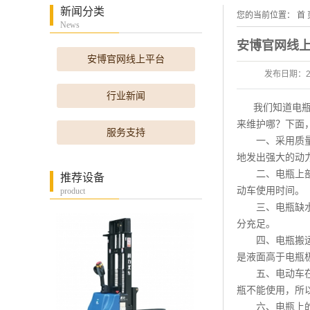
新闻分类
您的当前位置：
首 
News
安博官网线上
安博官网线上平台
发布日期：
行业新闻
我们知道电瓶
来维护哪？下面
服务支持
一、采用质量优
地发出强大的
二、电瓶上部是
推荐设备
动车使用时
product
三、电瓶缺水是
分充足。
四、电瓶搬运车
是液面高于电瓶
五、电动车在运
瓶不能使用，所
六、电瓶上的两