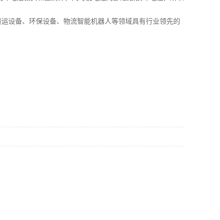
搬运设备
、环保设备、物流智能机器人等领域具有行业领先的