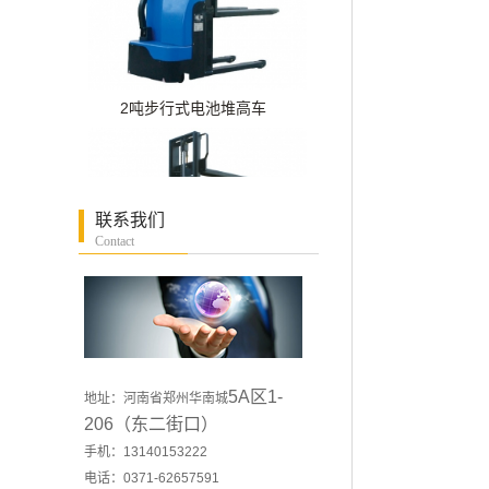
2吨步行式电池堆高车
联系我们
Contact
1.5吨步行式全电动
5A区1-
地址：河南省郑州华南城
206（东二街口）
手机：13140153222
电话：0371-62657591