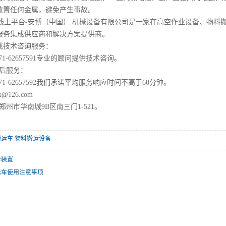
放置任何金属，避免产生事故。
线上平台-安博（中国） 机械设备
有限公司是一家在高空作业设备、
物料
服务集成供应商和解决方案提供商。
或技术咨询服务：
71-62657591专业的顾问提供技术咨询。
后服务：
71-62657592我们承诺平均服务响应时间不高于60分钟。
@126.com
市华南城9B区南三门1-521。
搬运车
,
物料搬运设备
作装置
运车使用注意事项