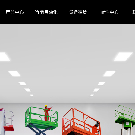
产品中心
智能自动化
设备租赁
配件中心