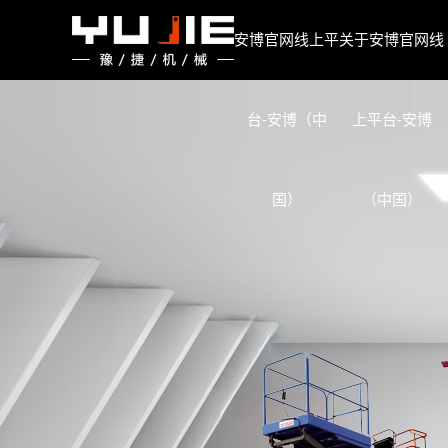
安博官网线上平台
安博官网线上平
关于安博官网线
台-安博（中
上平台-安博
国）
（中国）