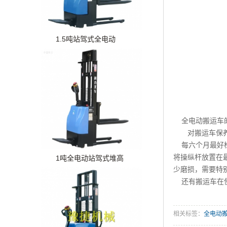
1.5吨站驾式全电动
全电动搬运车
对搬运车保养得
每六个月最好检
将操纵杆放置在
1吨全电动站驾式堆高
少磨损，需要特
还有搬运车在使
相关标签：
全电动