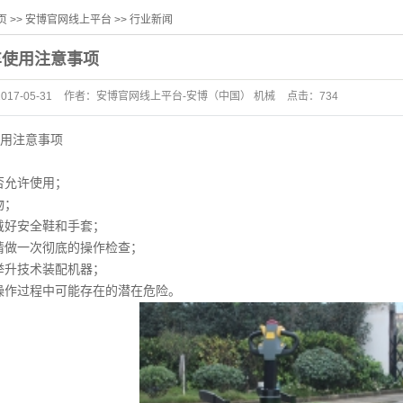
页
>>
安博官网线上平台
>>
行业新闻
车使用注意事项
2017-05-31
作者：
安博官网线上平台-安博（中国） 机械
点击：
734
用注意事项
否允许使用；
物；
戴好安全鞋和手套；
前请做一次彻底的操作检查；
举升技术装配机器；
操作过程中可能存在的潜在危险。