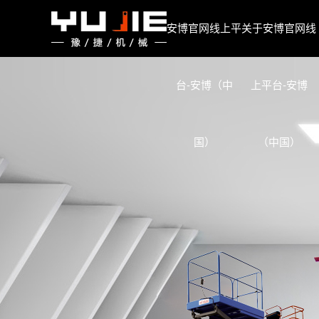
安博官网线上平台
安博官网线上平
关于安博官网线
台-安博（中
上平台-安博
国）
（中国）