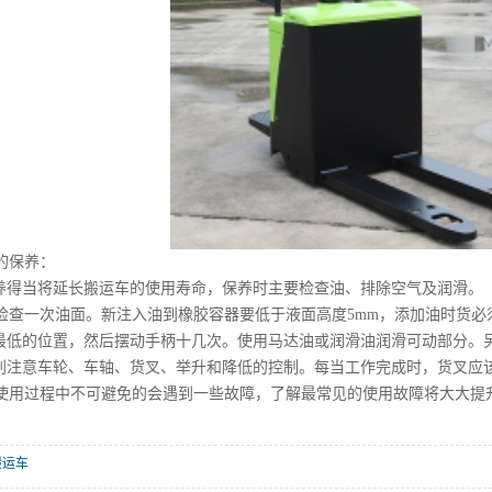
的保养：
当将延长搬运车的使用寿命，保养时主要检查油、排除空气及润滑。
查一次油面。新注入油到橡胶容器要低于液面高度5mm，添加油时货必
最低的位置，然后摆动手柄十几次。使用马达油或润滑油润滑可动部分。
别注意车轮、车轴、货叉、举升和降低的控制。每当工作完成时，货
用过程中不可避免的会遇到一些故障，了解最常见的使用故障将大大提
搬运车