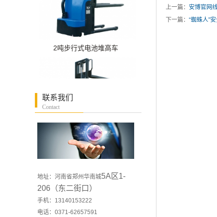
上一篇：
安博官网线
下一篇：
“蜘蛛人”
2吨步行式电池堆高车
联系我们
Contact
1.5吨步行式全电动
5A区1-
地址：河南省郑州华南城
206（东二街口）
手机：13140153222
电话：0371-62657591