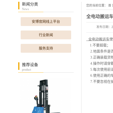
新闻分类
您的当前位置：
首 
News
全电动搬运
安博官网线上平台
发布日期：
行业新闻
全电动搬运车
使
1.不要超载；
服务支持
2.地面条件是
3.正确装载货
4.操作时请穿
推荐设备
5.每次使用
product
6.使用正确的
7.不要忽视在