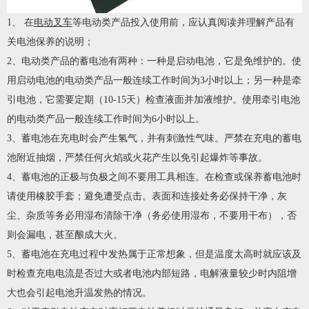
1、 在
电动叉车
等电动类产品投入使用前，应认真阅读并理解产品有
关电池保养的说明；
2、电动类产品的蓄电池有两种：一种是启动电池，它是免维护的。使
用启动电池的电动类产品一般连续工作时间为3小时以上；另一种是牵
引电池，它需要定期（10-15天）检查液面并加液维护。使用牵引电池
的电动类产品一般连续工作时间为6小时以上。
3、蓄电池在充电时会产生氢气，并有刺激性气味。严禁在充电的蓄电
池附近抽烟，严禁任何火焰或火花产生以免引起爆炸等事故。
4、蓄电池的正极与负极之间不要用工具相连。在检查或保养蓄电池时
请使用橡胶手套；避免遭受点击。表面和连接处务必保持干净，灰
尘、杂质等务必用湿布清除干净（务必使用湿布，不要用干布），否
则会漏电，甚至酿成大火。
5、蓄电池在充电过程中发热属于正常想象，但是温度太高时就应该及
时检查充电电流是否过大或者电池内部短路，电解液量较少时内阻增
大也会引起电池升温发热的情况。