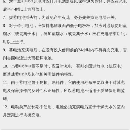
6、对于牵引电池充电时应打开电池盖板以保持通风良好，并应在充电
后半小时以上方可盖上。
7、拔蓄电池插头前，为避免产生火花，务必先关掉充电器开关。
8、对于牵引电池，应保持电解液面勿低于电极板，加液时必须使用蒸
馏水（或去离子水），补加蒸馏水（或去离子水）应在充电结束后1小
时以上进行。
9、蓄电池充满电后，在没有投入使用前的24小时内不得再次充电，否
则会因电流过大而损坏电池。
10、当蓄电池电量不足时，应及时充电，否则会因过放电（低压电）
而造成蓄电池及其他相关零部件的损坏。
11、由于蓄电池属于易损、易耗件，它的使用寿命主要取决于对其充
电及保养操作的及时性和正确性，所以蓄电池不适用于质量保用期范
畴。
12、电动类产品长期不使用，电池必须充满电后置于干燥无水的室内
并定期进行均衡充电。