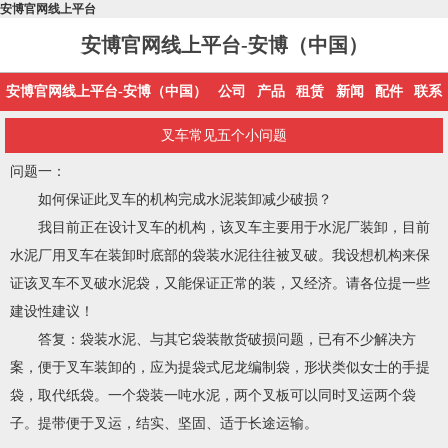
安博官网线上平台
安博官网线上平台-安博（中国）
安博官网线上平台-安博（中国）
公司
产品
租赁
新闻
配件
联系
叉车常见五个小问题
问题一：
如何保证此叉车的机构完成水泥装卸减少破损？
我目前正在设计叉车的机构，该叉车主要用于水泥厂装卸，目前
水泥厂用叉车在装卸时底部的袋装水泥往往被叉破。我设想机构来保
证该叉车不叉破水泥袋，又能保证正常的装，又经济。请各位提一些
建设性建议！
答复：袋装水泥、与其它袋装散货破损问题，已有不少解决方
案，便于叉车装卸的，应为提袋式尼龙编制袋，形状类似女士的手提
袋，取代纸袋。一个袋装一吨水泥，两个叉板可以同时叉运两个袋
子。提带便于叉运，结实、坚固、适于长途运输。