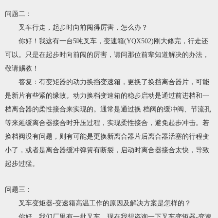
问题二：
叉车行走，起步时向前闯得厉害，怎么办？
你好！我这有一台5吨叉车，变速箱(YQX502)刚大修完，行走还
可以。只是在起步时向前闯的厉害，请问那位前辈知道解决的办法，
敬请赐教！
答复：有变矩器的动力换挡变速箱，更换了换挡离合器片，可能
是新片有些紧的缘故。动力换档变速箱的稳步启动是通过前进档和一
档离合器的柔性接合来实现的。通常是通过换 档阀的缓冲阀、节流孔
等来延缓离合器接合时升压过程，实现柔性接合，避免起步冲击。若
换档阀没有问题，则有可能是更换新离合器片后离合器活塞的行程变
小了，或者是离合器缓冲弹簧有断裂，启动时离合器接合太快，导致
起步过猛。
问题三：
叉车变矩器-变速箱高温工作的原因及解决方案是怎样的？
你好，我们厂里有一批叉车，现在我想咨询一下叉车变矩器-变速