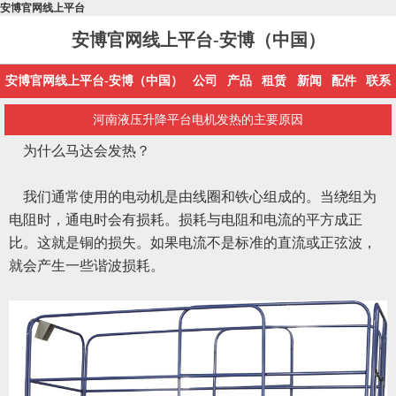
安博官网线上平台
安博官网线上平台-安博（中国）
安博官网线上平台-安博（中国）
公司
产品
租赁
新闻
配件
联系
河南液压升降平台电机发热的主要原因
为什么马达会发热？
我们通常使用的电动机是由线圈和铁心组成的。当绕组为
电阻时，通电时会有损耗。损耗与电阻和电流的平方成正
比。这就是铜的损失。如果电流不是标准的直流或正弦波，
就会产生一些谐波损耗。