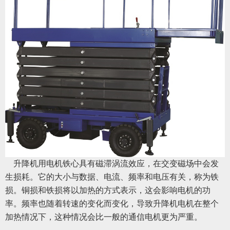
升降机用电机铁心具有磁滞涡流效应，在交变磁场中会发
生损耗。它的大小与数据、电流、频率和电压有关，称为铁
损。铜损和铁损将以加热的方式表示，这会影响电机的功
率。频率也随着转速的变化而变化，导致升降机电机在整个
加热情况下，这种情况会比一般的通信电机更为严重。