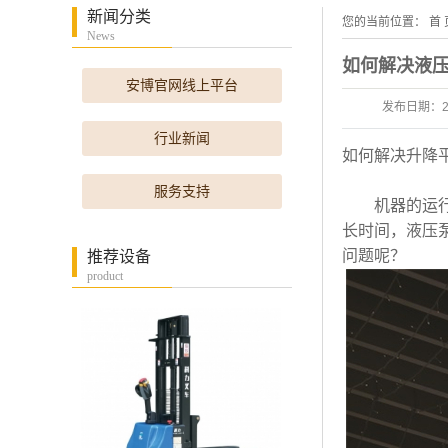
新闻分类
您的当前位置：
首 
News
如何解决液
安博官网线上平台
发布日期：
行业新闻
如何解决升降
服务支持
机器的运
长时间，液压
问题呢？
推荐设备
product