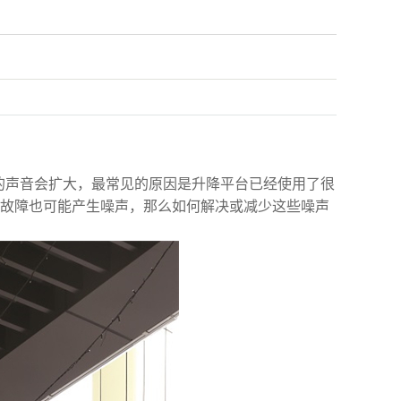
的声音会扩大，最常见的原因是升降平台已经使用了很
的故障也可能产生噪声，那么如何解决或减少这些噪声