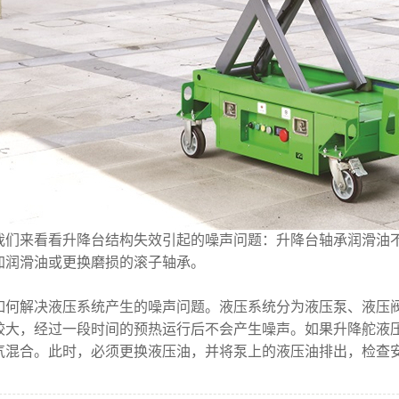
我们来看看升降台结构失效引起的噪声问题：升降台轴承润滑油
加润滑油或更换磨损的滚子轴承。
如何解决液压系统产生的噪声问题。液压系统分为液压泵、液压
较大，经过一段时间的预热运行后不会产生噪声。如果升降舵液
气混合。此时，必须更换液压油，并将泵上的液压油排出，检查