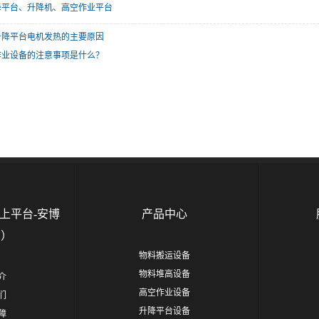
降平台、升降机、高空作业平台
升降平台电机发热的主要原因
作业设备的注意事项是什么？
上平台-安博
产品中心
国）
物料搬运设备
物料堆高设备
介
高空作业设备
们
升降平台设备
障