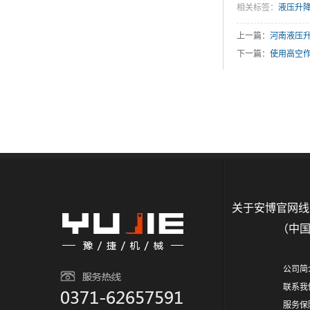
相关标签：
液压升
上一篇：
河南液压
下一篇：
使用高空
关于安博官网线
（中
公司简
联系我
服务保