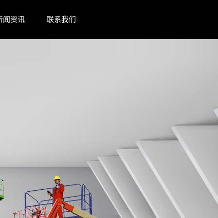
新闻资讯
联系我们