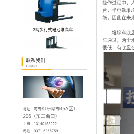
操作过程中，
台，半电动堆
能，因此在未
2吨步行式电池堆高车
堆垛车底
车通过，两个
很低，有底盘
联系我们
Contact
1.5吨步行式全电动
5A区1-
地址：河南省郑州华南城
206（东二街口）
手机：13140153222
电话：0371-62657591