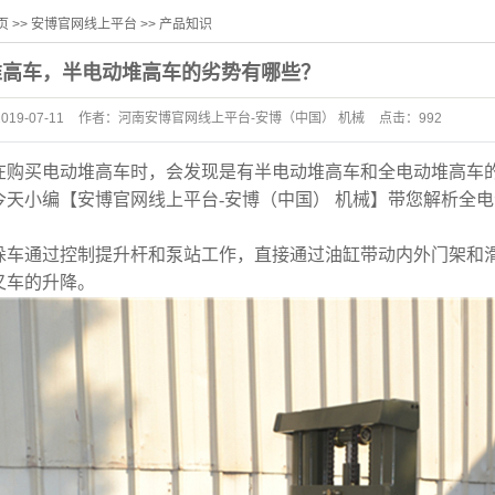
页
>>
安博官网线上平台
>>
产品知识
堆高车，半电动堆高车的劣势有哪些？
2019-07-11
作者：
河南安博官网线上平台-安博（中国） 机械
点击：
992
在购买电动堆高车时，会发现是有半电动堆高车和全电动堆高车
今天小编【安博官网线上平台-安博（中国） 机械】带您解析全
垛车通过控制提升杆和泵站工作，直接通过油缸带动内外门架和
叉车的升降。