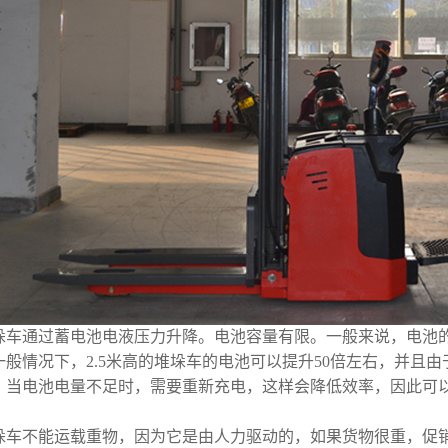
垛车通过蓄电池电液压力升降。电池容量有限。一般来说，电池
一般情况下，
2.5米高的堆垛车的电池可以提升50倍左右，并且
。当电池电量不足时，需要重新充电，这样会降低效率，因此可
垛车不能运载重物，因为它是由人力驱动的，如果货物很重，促