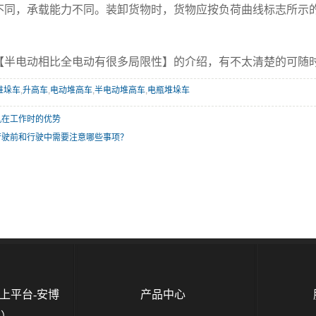
不同，承载能力不同。装卸货物时，货物应按负荷曲线标志所示
【半电动相比全电动有很多局限性】的介绍，有不太清楚的可随
堆垛车
,
升高车
,
电动堆高车
,
半电动堆高车
,
电瓶堆垛车
机在工作时的优势
行驶前和行驶中需要注意哪些事项？
上平台-安博
产品中心
国）