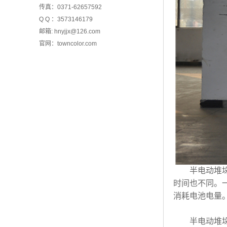
传真：0371-62657592
Q Q ：3573146179
邮箱: hnyjjx@126.com
官网：
towncolor.com
1吨全电动堆高车经济
半电动堆
2吨半电动堆高车
时间也不同。
消耗电池电量
半电动堆