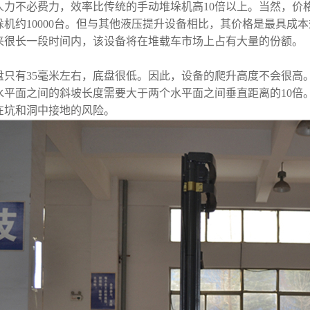
人力不必费力，效率比传统的手动堆垛机高10倍以上。当然，价格
垛机约10000台。但与其他液压提升设备相比，其价格是最具成
来很长一段时间内，该设备将在堆载车市场上占有大量的份额。
盘只有
35毫米左右，底盘很低。因此，设备的爬升高度不会很高
水平面之间的斜坡长度需要大于两个水平面之间垂直距离的10倍
在坑和洞中接地的风险。