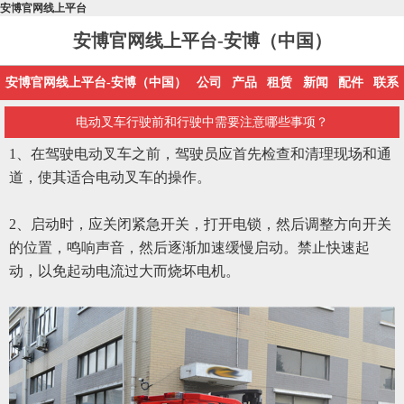
安博官网线上平台
安博官网线上平台-安博（中国）
安博官网线上平台-安博（中国）
公司
产品
租赁
新闻
配件
联系
电动叉车行驶前和行驶中需要注意哪些事项？
1
、
在驾驶电动叉车之前，驾驶员应首先检查和清理现场和通
道，使其适合电动叉车的操作。
2
、
启动时，应关闭紧急开关，打开电锁，然后调整方向开关
的位置，鸣响声音，然后逐渐加速缓慢启动。禁止快速起
动，以免起动电流过大而烧坏电机。