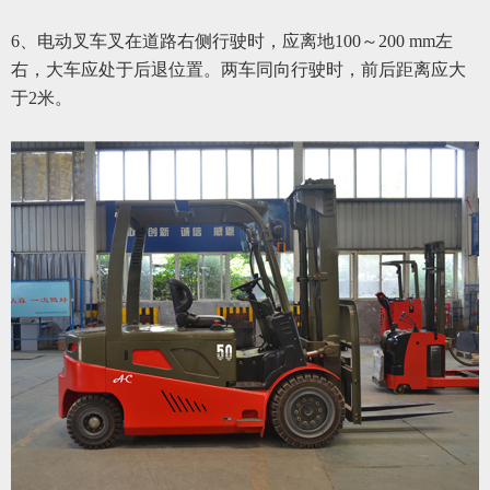
6
、
电动叉车叉在道路右侧行驶时，应离地
100～200 mm左
右，大车应处于后退位置。两车同向行驶时，前后距离应大
于2米。