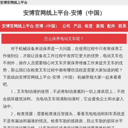
安博官网线上平台
安博官网线上平台-安博（中国）
安博官网线上平台-安博（中国）
公司
产品
租赁
新闻
配件
联系
怎么保养电动叉车呢？
对于机械设备来说保养是一大问题，在使用过程中只有将保养工
作做到位，才能让设备在工作过程中发挥它更大的优势，
电动叉车
也
不例外，操作人员需要细心对叉车开展保养维修工作来提升叉车的优
势，那么我们在检查叉车过程中都有哪些流程是需要大家知道的呢？
下面就由安博官网线上平台-安博（中国） 机械带领大家一起来看看
吧。
1，
叉车制动液的使用，
不必将制动液溅到一切上漆表层上，不然
会损坏建筑涂料。
当电动叉车填满制动液时，它会避免尘土和水渗入
油中。
2，
检查泄露：需要检查液压管接头，看看充电电池和刹车系统是
不是有漏油和漏液的情况。检查车胎的接路面，防止车胎的损坏水平