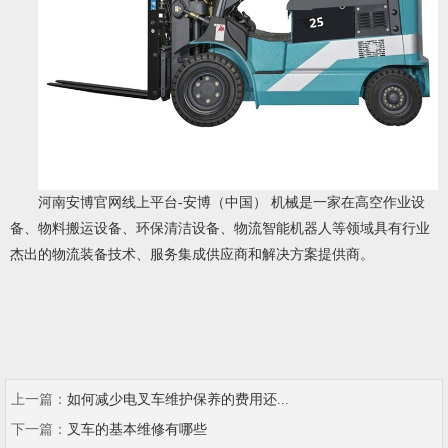
河南安博官网线上平台-安博（中国） 机械是
一家在高空作业设
备、物料搬运设备、环保清洁设备、物流智能机器人等领域具有行业
杰出的物流装备技术、服务集成供应商和解决方案提供商。
上一篇：
如何减少电叉车维护保养的费用还...
下一篇：
叉车的基本维修有哪些