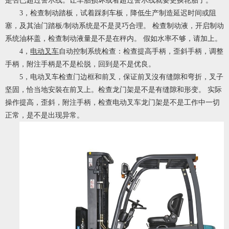
是否已超过警示线。让车胎损坏或者超过警示线就要更换轮胎了。
3
，
检查制动踏板，试着踩刹车板，降低生产制造延迟时间或阻
塞，及其油门踏板
/
制动系统是不是灵巧合理。 检查制动液，开启制动
系统油杯盖，检查制动液量是不是在秤内。 假如水率不够，请加上。
4
，
电动叉车
自动控制系统检查：检查提高手柄，歪斜手柄，调整
手柄，附注手柄是不是松脱，回到是不是优良。
5
，
电动叉车
检查门边框和前叉，保证前叉沒有缝隙和弯折，叉子
坚固，恰当地安裝在前叉上。检查龙门架是不是有缝隙和形变。
实际
操作提高，歪斜，附注手柄，检查电动叉车龙门架是不是工作中一切
正常，是不是出现异常。