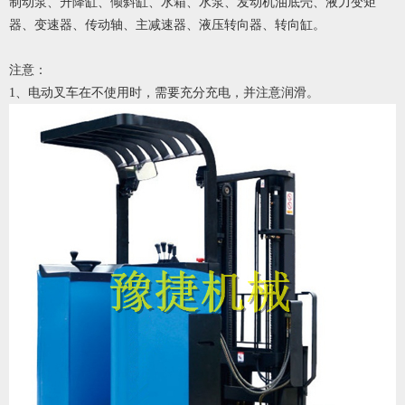
制动泵、升降缸、倾斜缸、水箱、水泵、发动机油底壳、液力变矩
器、变速器、传动轴、主减速器、液压转向器、转向缸。
注意：
1、电动叉车在不使用时，需要充分充电，并注意润滑。