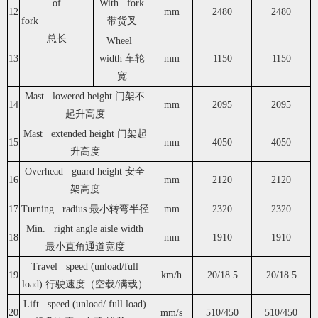
of
With fork
12
mm
2480
2480
fork
带货叉
总长
Wheel
13
width 车轮
mm
1150
1150
宽
Mast lowered height 门架不
14
mm
2095
2095
起升高度
Mast extended height 门架起
15
mm
4050
4050
升高度
Overhead guard height 安全
16
mm
2120
2120
架高度
17
Turning radius 最小转弯半径
mm
2320
2320
Min. right angle aisle width
18
mm
1910
1910
最小直角通道宽度
Travel speed (unload/full
19
km/h
20/18.5
20/18.5
load) 行驶速度（空载/满载）
Lift speed (unload/ full load)
20
mm/s
510/450
510/450