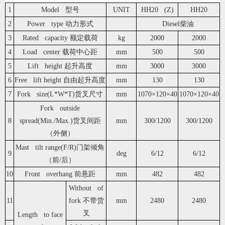
1
Model 型号
UNIT
HH20 (Z)
HH20
2
Power type 动力形式
Diesel柴油
3
Rated capacity 额定载荷
kg
2000
2000
4
Load center 载荷中心距
mm
500
500
5
Lift height 起升高度
mm
3000
3000
6
Free lift height 自由起升高度
mm
130
130
7
Fork size(L*W*T)货叉尺寸
mm
1070×120×40
1070×120×40
Fork outside
8
spread(Min./Max.)货叉间距
mm
300/1200
300/1200
（外侧）
Mast tilt range(F/R)门架倾角
9
deg
6/12
6/12
（前/后）
10
Front overhang 前悬距
mm
482
482
Without of
11
fork 不带货
mm
2480
2480
叉
Length to face