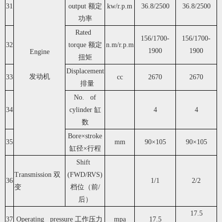
31
output 额定
kw/r.p.m
36.8/2500
36.8/2500
功率
Rated
156/1700-
156/1700-
32
torque 额定
n.m/r.p.m
1900
1900
Engine
扭矩
Displacement
发动机
33
cc
2670
2670
排量
No. of
34
cylinder 缸
4
4
数
Bore×stroke
35
mm
90×105
90×105
缸径×行程
Shift
Transmission 双
(FWD/RVS)
36
1/1
2/2
变
档位（前/
后）
17.5
37
Operating pressure 工作压力
mpa
17.5