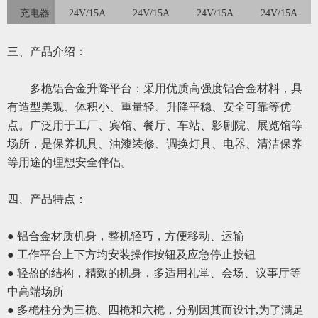
充电器
24V/15A
24V/15A
24V/15A
24V/15A
三、产品介绍：
多
桅铝合金升降平台：采用优质高强度铝合金材料，具
有造型美观、体积小、重量轻、升降平稳、安全可靠等优
点。广泛用于工厂、宾馆、餐厅、车站、影剧院、展览馆等
场所，是保养机具、油漆装修、调换灯具、电器、清洁保养
等用途的
理想
安全伴侣。
四、
产品特点：
● 铝合金材质机身，整机轻巧，方便移动、运输
● 工作平台上下方均安装操作按钮及应急停止按钮
● 轻盈的结构，精致的机身，多适用礼堂、会场、议事厅等
中高端场所
● 多桅柱分为三桅、四桅和六桅，分别因其而设计,为了满足