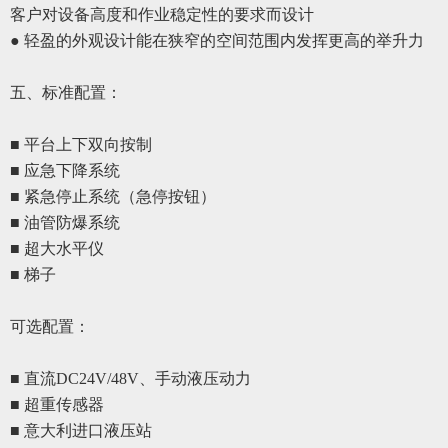
客户对设备高度和作业稳定性的要求而设计
●
轻盈的外观设计能在
狭窄
的空间范围内发挥
更
高的举升力
五、
标准配置
：
■ 平台上下双向按制
■ 应急下降系统
■ 紧急停止系统
（
急停按钮
）
■ 油管防爆系统
■ 超大水平仪
■ 梯子
可选配置
：
■
直流
DC24V/48V
、
手动液压动力
■ 超重传感器
■ 意大利进口液压站