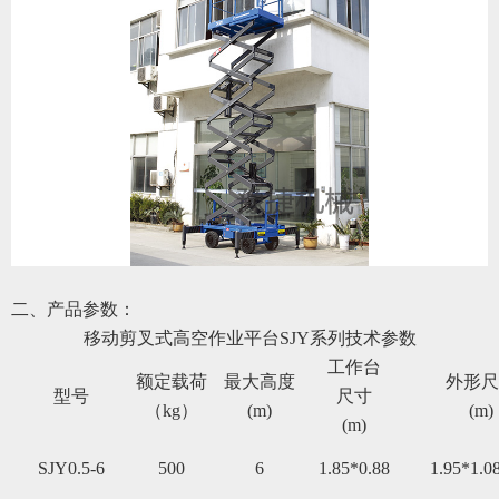
二、产品参数：
移动剪叉式高空作业平台
SJY系列
技术参数
工作台
额定载荷
最大高度
外形尺
型号
尺寸
（kg）
(m)
(m)
(m)
SJY0.5-6
50
0
6
1.85*0.88
1.95*1.0