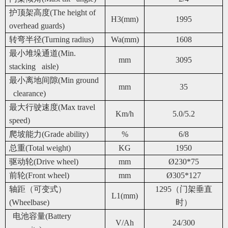
护顶架高度(The height of
H3(mm)
1995
overhead guards)
转弯半径(Turning radius)
Wa(mm)
1608
最小堆垛通道(Min.
mm
3095
stacking aisle)
最小离地间隙(Min ground
mm
35
clearance)
最大行驶速度(Max travel
Km/h
5.0/5.2
speed)
爬坡能力(Grade ability)
%
6/8
总重(Total weight)
KG
1950
驱动轮(Drive wheel)
mm
Ø230*75
前轮(Front wheel)
mm
Ø305*127
轴距（可变式）
1295
（门架垂直
L1(mm)
(Wheelbase)
时）
电池容量(Battery
V/Ah
24/300