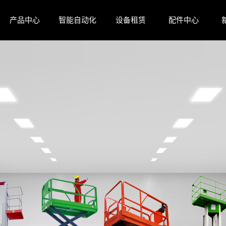
产品中心
智能自动化
设备租赁
配件中心