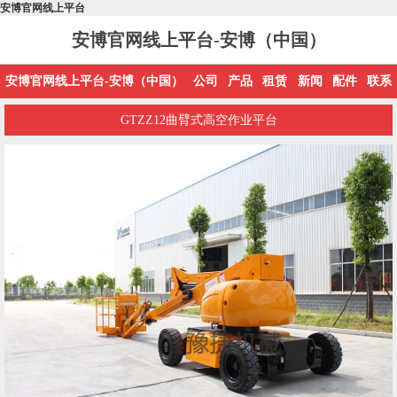
安博官网线上平台
安博官网线上平台-安博（中国）
安博官网线上平台-安博（中国）
公司
产品
租赁
新闻
配件
联系
GTZZ12曲臂式高空作业平台