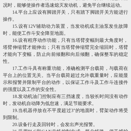
况时，能够使操作者迅速熄灭发动机，避免平台继续运动。
14.平台上应设有脚踏开关，只有踏下脚踏开关方能进行
操作。
15.设有12V辅助动力装置，当发动机或主油泵发生故障
时，能使工作斗安全降至地面。
16.设有程序动作功能，只有当塔臂变幅到最大角度时，
塔臂伸缩臂才能伸出；只有当塔臂伸缩臂完全缩回时，塔臂
才能向下变幅，防止向前倾翻和向后倾翻，确保整车的稳定
性。
17.工作斗具有称重功能，准确检测平台载荷，与载荷在
平台上的位置无关。当平台载荷超过允许载重量时，应能显
示和报警并限制平台的动作，以保证工作斗及工作斗连接件
的强度以及工作的安全性。
18.发动机油门控制应有三挡速度，当较长时间没有动作
时，发动机自动降为低怠速，满足节能要求。
19.当机器停放在不平度超过3°的地面时，臂架动作将受
到限制。
20.设备行走及回转时，会发出声光报警。