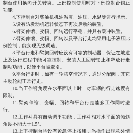
制台使用换向开关转换。上部控制使用时对下部控制台锁止
功能。
4.下控制台对柴油机机油温度、油压、水温等进行指示。
5.设有防发动机运转状态下再次启动的装置。
6.臂架伸缩、变幅、回转运行平稳，并具有缓冲装置。
7.臂架伸缩、变幅、回转以及平台行走均采用电子液压比
例控制，能实现无级调速。
8.平台行走和臂架回转应设有可靠的制动器，保证在坡道
上及运行过程中能可靠控制。安装人工回转锁止和释放行走
制动功能，以便平台被牵引。
9.平台行走时，如有一轮腾空情况下，通过分配阀，其它
主动轮能正常行走。
10.当工作臂角度在水平面以上时，对车辆的行走速度有
限制。
11.臂架伸缩、变幅、回转和平台行走能多工作同时进
行。
12.工作斗具有自动调平功能，工作斗相对水平面的倾斜
角度不能大于1.5°。
13.上下控制台均设有紧急停止按钮，当操作出现意外情