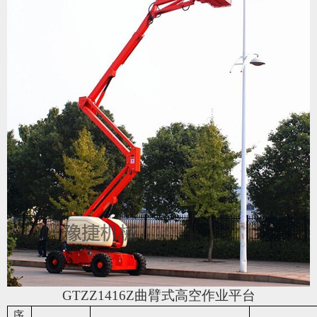
GTZZ1416Z
曲臂式高空作业平台
序