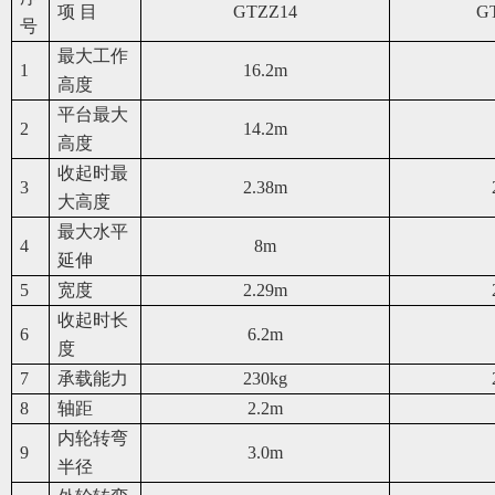
项 目
GTZZ14
G
号
最大工作
1
16.2m
高度
平台最大
2
14.2m
高度
收起时最
3
2.38m
大高度
最大水平
4
8m
延伸
5
宽度
2.29m
收起时长
6
6.2m
度
7
承载能力
230kg
8
轴距
2.2m
内轮转弯
9
3.0m
半径