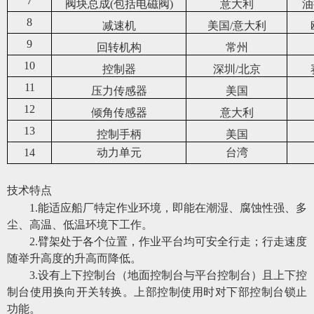
7
阀块总成(包括电磁阀)
意大利
油
8
减速机
美国/意大利
9
回转机构
常州
10
控制器
深圳/北京
11
压力传感器
美国
12
倾角传感器
意大利
13
控制手柄
美国
14
动力单元
台湾
技术特点
1
.
能适应船厂特定作业环境，即能在潮湿、腐蚀性强、多
尘、高温、低温环境下工作。
2.臂架处于各个位置，作业平台均可安全行走；行走速度
随举升高度的升高而降低。
3.设有上下控制台（地面控制台与平台控制台）且上下控
制台使用换向开关转换。上部控制使用时对下部控制台锁止
功能。