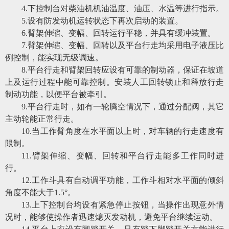
4.下控制台对柴油机机油温度、油压、水温等进行指示。
5.设有防发动机运转状态下再次启动的装置。
6.臂架伸缩、变幅、回转运行平稳，并具有缓冲装置。
7.臂架伸缩、变幅、回转以及平台行走均采用电子液压比
例控制，能实现无级调速。
8.平台行走和臂架回转应设有可靠的制动器，保证在坡道
上及运行过程中能可靠控制。安装人工回转锁止和释放行走
制动功能，以便平台被牵引。
9.平台行走时，如有一轮腾空情况下，通过分配阀，其它
主动轮能正常行走。
10.当工作臂角度在水平面以上时，对车辆的行走速度有
限制。
11.臂架伸缩、变幅、回转和平台行走能多工作同时进
行。
12.工作斗具有自动调平功能，工作斗相对水平面的倾斜
角度不能大于1.5°。
13.上下控制台均设有紧急停止按钮，当操作出现意外情
况时，能够使操作者迅速熄灭发动机，避免平台继续运动。