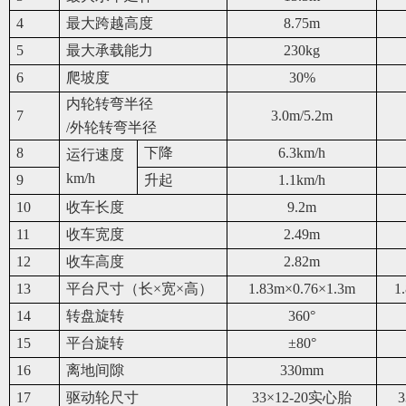
4
最大跨越高度
8.75m
5
最大承载能力
230kg
6
爬坡度
30%
内轮转弯半径
7
3.0m/5.2m
/
外轮转弯半径
8
下降
6.3km/h
运行速度
km/h
9
升起
1.1km/h
10
收车长度
9.2m
11
收车宽度
2.49m
12
收车高度
2.82m
13
平台尺寸（长×宽×高）
1.83m
×0.76×1.3m
1
14
转盘旋转
360
°
15
平台旋转
±80°
16
离地间隙
330mm
17
驱动轮尺寸
33
×12-20实心胎
3