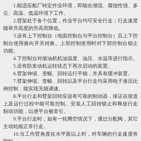
1
.
能适应船厂特定作业环境，即能在潮湿、腐蚀性强、多
尘、高温、低温环境下工作。
2.臂架处于各个位置，作业平台均可安全行走；行走速度
随举升高度的升高而降低。
3.设有上下控制台（地面控制台与平台控制台）且上下控
制台使用换向开关转换。上部控制使用时对下部控制台锁止
功能。
4.下控制台对柴油机机油温度、油压、水温等进行指示。
5.设有防发动机运转状态下再次启动的装置。
6.臂架伸缩、变幅、回转运行平稳，并具有缓冲装置。
7.臂架伸缩、变幅、回转以及平台行走均采用电子液压比
例控制，能实现无级调速。
8.平台行走和臂架回转应设有可靠的制动器，保证在坡道
上及运行过程中能可靠控制。安装人工回转锁止和释放行走
制动功能，以便平台被牵引。
9.平台行走时，如有一轮腾空情况下，通过分配阀，其它
主动轮能正常行走。
10.当工作臂角度在水平面以上时，对车辆的行走速度有