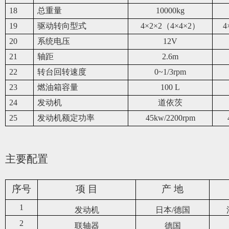
18
总重量
10000kg
19
驱动转向型式
4
×2×2（4×4×2）
4
20
系统电压
12V
21
轴距
2.6m
22
转台回转速度
0~1/3rpm
23
燃油箱容量
100 L
24
发动机
道依茨
25
发动机额定功率
45kw/2200rpm
主要配置
序号
项 目
产 地
1
发动机
日本/德国
2
联轴器
德国