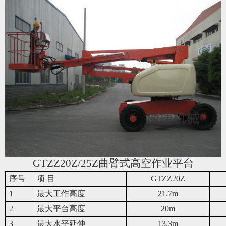
GTZZ20Z/25Z
曲臂式高空作业平台
序号
项 目
GTZZ20Z
1
最大工作高度
21.7m
2
最大平台高度
20m
3
最大水平延伸
13.3m