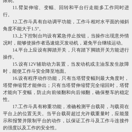
限制。
11.臂架伸缩、变幅、回转和平台行走能多工作同时进
行。
12.工作斗具有自动调平功能，工作斗相对水平面的倾斜
角度不能大于1.5°。
13.上下控制台均设有紧急停止按钮，当操作出现意外情
况时，能够使操作者迅速熄灭发动机，避免平台继续运动。
14.平台上应设有脚踏开关，只有踏下脚踏开关方能进行
操作。
15.设有12V辅助动力装置，当发动机或主油泵发生故障
时，能使工作斗安全降至地面。
16.设有程序动作功能，只有当塔臂变幅到最大角度时，
塔臂伸缩臂才能伸出；只有当塔臂伸缩臂完全缩回时，塔臂
才能向下变幅，防止向前倾翻和向后倾翻，确保整车的稳定
性。
17.工作斗具有称重功能，准确检测平台载荷，与载荷在
平台上的位置无关。当平台载荷超过允许载重量时，应能显
示和报警并限制平台的动作，以保证工作斗及工作斗连接件
的强度以及工作的安全性。