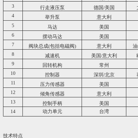
3
行走液压泵
德国/美国
4
举升泵
意大利
5
马达
美国
6
摆动马达
美国
7
阀块总成(包括电磁阀)
意大利
油
8
减速机
美国/意大利
9
回转机构
常州
10
控制器
深圳/北京
11
压力传感器
美国
12
倾角传感器
意大利
13
控制手柄
美国
14
动力单元
台湾
技术特点