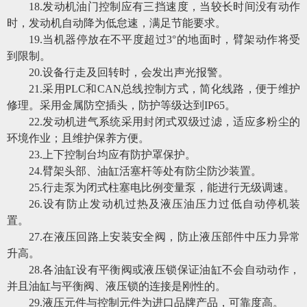
18.发动机油门控制应有三挡速度，当较长时间没有动作
时，发动机自动降为低怠速，满足节能要求。
19.当机器停放在不平度超过3°的地面时，臂架动作将受
到限制。
20.设备行走及回转时，会发出声光报警。
21.采用PLC和CAN总线控制方式，简化线路，便于维护
修理。采用金属防空插头，防护等级达到IP65。
22.发动机进气系统采用封闭式双级过滤，适应多粉尘的
环境作业；且维护保养方便。
23.上下控制台均应有防护罩保护。
24.臂架头部、油缸活塞杆等处有防尘防沙装置。
25.行走泵为闭式柱塞电比例变量泵，能进行无级调速。
26.设有防止发动机过热及液压油压力过低自动停机装
置。
27.在液压回路上安装安全阀，防止液压部件中压力异常
升高。
28.各油缸设有平衡阀或液压锁保证油缸不会自动动作，
并且油缸与平衡阀、液压锁的连接是刚性的。
29.液压元件与控制元件为进口品牌产品，可靠度高。