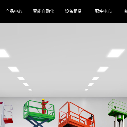
产品中心
智能自动化
设备租赁
配件中心