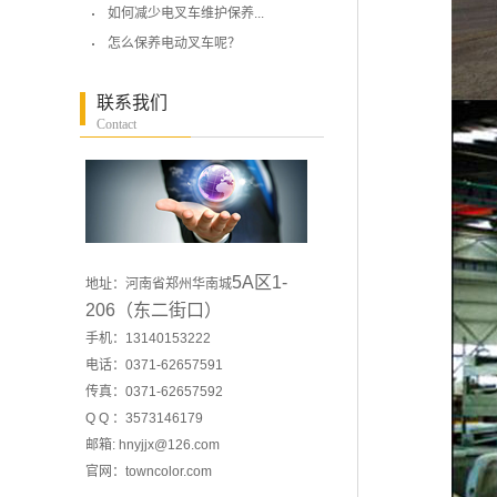
如何减少电叉车维护保养...
怎么保养电动叉车呢？
联系我们
Contact
5A区1-
地址：河南省郑州华南城
206（东二街口）
手机：13140153222
电话：0371-62657591
传真：0371-62657592
Q Q ：3573146179
邮箱: hnyjjx@126.com
官网：
towncolor.com