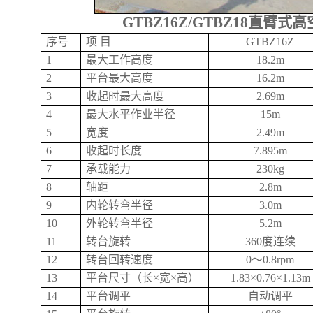
GTBZ16Z/GTBZ18
直臂式高
序号
项 目
GTBZ16Z
1
最大工作高度
18.2m
2
平台最大高度
16.2m
3
收起时最大高度
2.69m
4
最大水平作业半径
15m
5
宽度
2.49m
6
收起时长度
7.895m
7
承载能力
230kg
8
轴距
2.8m
9
内轮转弯半径
3.0m
10
外轮转弯半径
5.2m
11
转台旋转
360
度连续
12
转台回转速度
0
～0.8rpm
13
平台尺寸（长×宽×高）
1.83
×0.76×1.13m
14
平台调平
自动调平