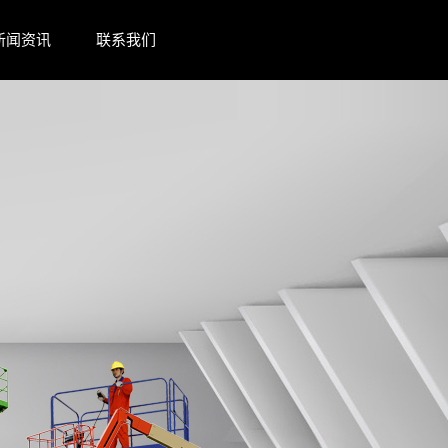
新闻资讯
联系我们