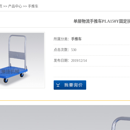
页
>>
产品中心
>>
手推车
单层物流手推车PLA150Y固定
所属分类：
手推车
点击次数：
530
发布日期：
2019/12/14