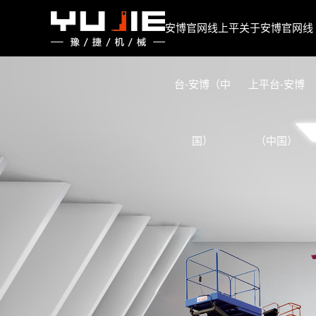
安博官网线上平台
安博官网线上平
关于安博官网线
台-安博（中
上平台-安博
国）
（中国）