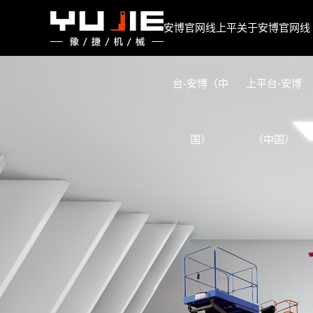
安博官网线上平台
安博官网线上平
关于安博官网线
台-安博（中
上平台-安博
国）
（中国）