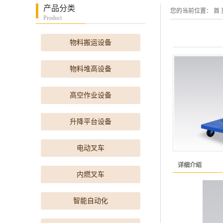
产品分类
您的当前位置：
首 
Product
物料搬运设备
物料堆高设备
高空作业设备
升降平台设备
电动叉车
详细介绍
内燃叉车
智能自动化