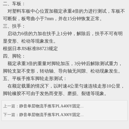
二
、
车板
：
对塑料车板中心位置加额定承重
4倍的力进行测试，车板不
可断裂，板弯曲小于7mm，并在15分钟恢复正常。
三
、
扶手
：
启动力
6倍的力加在扶手上1分钟，解除后，扶手不可有
明
显
变形、松动等现象发生。
根据日本
JIS标准B8723规定
四
、
脚轮
：
额定承重
3倍的重量对脚轮加压，3分钟后解除测试重力，
脚轮支架不变形，转动轴、导向轴无间隙、松动现象发生。
五
、
平板手推车脚轮走形测试
：
在额定载重的情况下，以时速
4公里匀速连续走形10公里，
脚轮橡胶不可由于发热而变形、磨损、裂缝等现象。
上一篇：
静音单层物流手推车PLA400Y固定...
下一篇：
静音单层物流手推车PLA300Y固定...