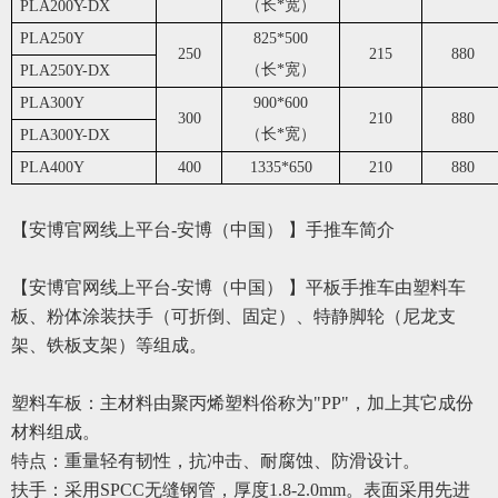
（长*宽）
PLA200Y-DX
PLA250Y
825*500
250
215
880
（长*宽）
PLA250Y-DX
PLA300Y
900*600
300
210
880
（长*宽）
PLA300Y-DX
PLA400Y
400
1335*650
210
880
【安博官网线上平台-安博（中国） 】
手推车简介
【安博官网线上平台-安博（中国） 】
平板手推车由塑料车
板、粉体涂装扶手（可折倒、固定）、
特
静脚轮（尼龙支
架、铁板支架）等组成。
塑料车板：主材料由聚丙烯塑料俗称为
"PP"，加上其它成份
材料组成。
特点：重量轻有韧性，抗冲击、耐腐蚀、防滑设计。
扶手：采用
SPCC无缝钢管，厚度1.8-2.0mm。表面采用先进