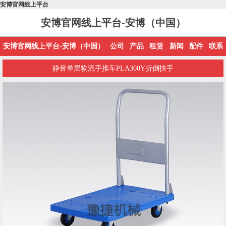
安博官网线上平台
安博官网线上平台-安博（中国）
安博官网线上平台-安博（中国）
公司
产品
租赁
新闻
配件
联系
静音单层物流手推车PLA300Y折倒扶手