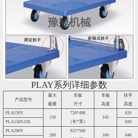
PLAY系列详细参数
最大
车板
车板
扶手
产品型号
载重
尺寸
高度
高度
PLA150Y
720*490
820
150
145
（长*宽）
PLA150Y-DX
830
PLA200Y
825*500
200
160
840