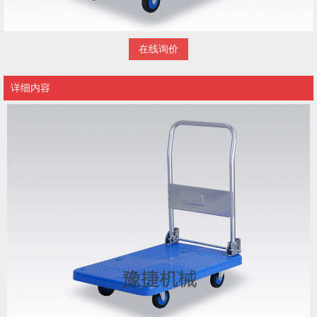
在线询价
详细内容