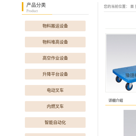
产品分类
您的当前位置：
首 
Product
物料搬运设备
物料堆高设备
高空作业设备
升降平台设备
电动叉车
详细介绍
内燃叉车
智能自动化