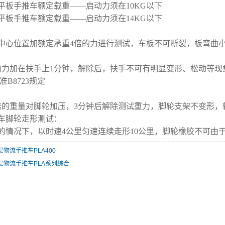
列平板手推车额定载重
——
启动力须在
10KG以下
列平板手推车额定载重
——
启动力须在
14KG以下
中心位置加额定承重
4倍的力进行测试，车板不可断裂，板弯曲小
的力加在扶手上1分钟，解除后，扶手不可有
明显
变形、松动等现
标准B8723规定
倍的重量对脚轮加压，3分钟后解除测试重力，脚轮支架不变形
车脚轮走形测试
：
的情况下，以时速
4公里匀速连续走形10公里，脚轮橡胶不可由
物流手推车PLA400
层物流手推车PLA系列综合