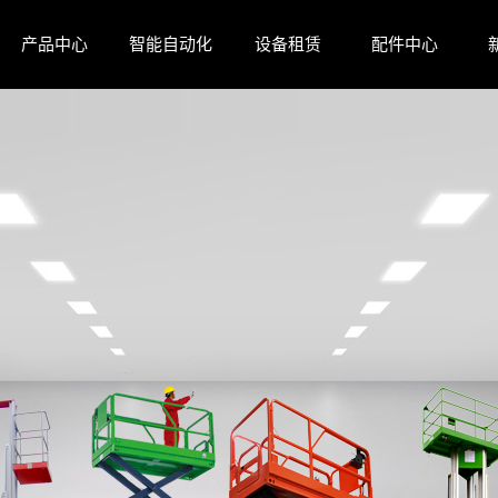
产品中心
智能自动化
设备租赁
配件中心