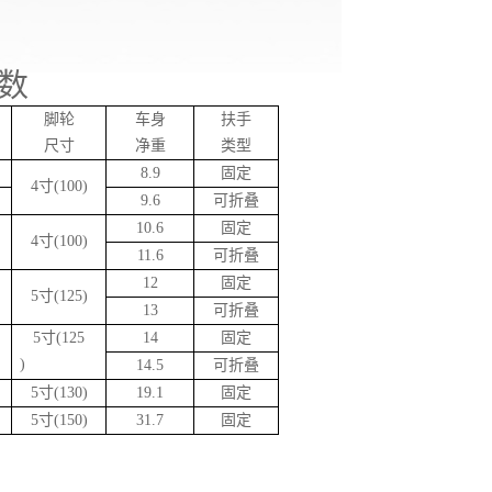
参数
脚轮
车身
扶手
尺寸
净重
类型
8.9
固定
4寸(100)
9.6
可折叠
10.6
固定
4寸(100)
11.6
可折叠
12
固定
5寸(125)
13
可折叠
5寸(125
14
固定
)
14.5
可折叠
5寸(130)
19.1
固定
5寸(150)
31.7
固定