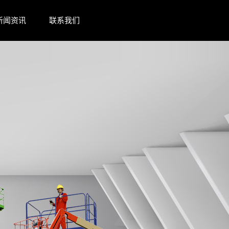
新闻资讯
联系我们