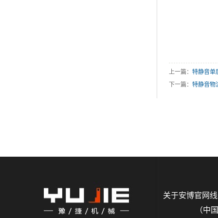
上一篇：
特静音单
下一篇：
特静音物流
关于安博官网线
（中