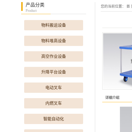
产品分类
您的当前位置：
首 
Product
物料搬运设备
物料堆高设备
高空作业设备
升降平台设备
电动叉车
详细介绍
内燃叉车
智能自动化