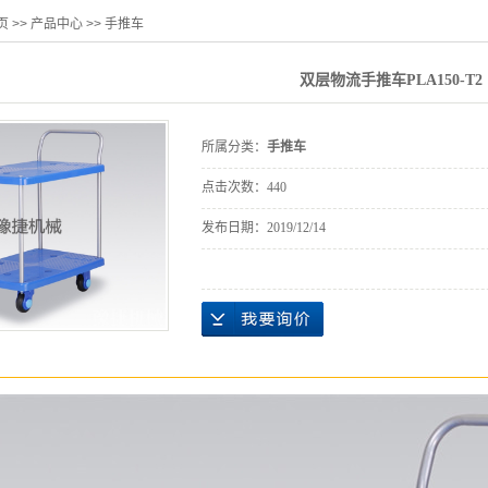
页
>>
产品中心
>>
手推车
双层物流手推车PLA150-T2
所属分类：
手推车
点击次数：
440
发布日期：
2019/12/14